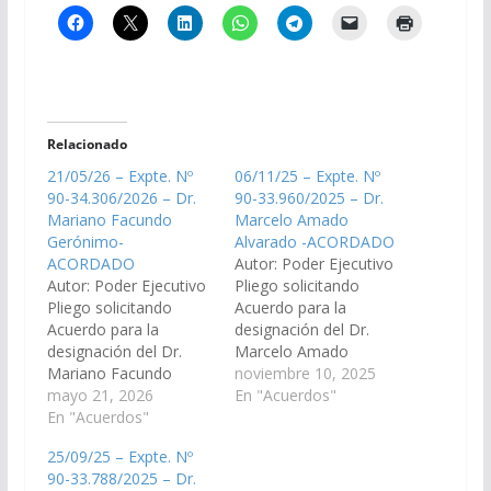
Relacionado
21/05/26 – Expte. Nº
06/11/25 – Expte. Nº
90-34.306/2026 – Dr.
90-33.960/2025 – Dr.
Mariano Facundo
Marcelo Amado
Gerónimo-
Alvarado -ACORDADO
ACORDADO
Autor: Poder Ejecutivo
Autor: Poder Ejecutivo
Pliego solicitando
Pliego solicitando
Acuerdo para la
Acuerdo para la
designación del Dr.
designación del Dr.
Marcelo Amado
Mariano Facundo
Alvarado, D.N.I. N°
noviembre 10, 2025
Gerónimo, DNI N°
mayo 21, 2026
28.336.593, en el cargo
En "Acuerdos"
31.338.234, en el cargo
En "Acuerdos"
de Juez de Primera
de Juez del Tribunal de
Instancia de Garantías
25/09/25 – Expte. Nº
Juicio Sala I, Vocal N°3
de Primera
90-33.788/2025 – Dr.
del Distrito Judicial
Nominación del