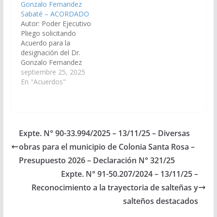
Gonzalo Fernandez
Orán. (Expte. Nº 90-
Distrito Judicial
Sabaté – ACORDADO
34.306/2026, a la
Tartagal. (Expte. Nº 90-
Autor: Poder Ejecutivo
Comisión de Justicia,
33.960/2025, a la
Pliego solicitando
Acuerdos y
Comisión de Justicia,
Acuerdo para la
Designaciones).
Acuerdos y
designación del Dr.
Acordado, el
Designaciones).
Gonzalo Fernandez
25/06/2026.
Acordado, el
Sabaté, D.N.I. N°
septiembre 25, 2025
11/12/2025.
31.338.402, como Juez
En "Acuerdos"
de Primera Instancia
en lo Contencioso
Administrativo de
Primera Nominación
del Distrito Judicial del
Expte. N° 90-33.994/2025 – 13/11/25 – Diversas
Centro. (Expte. Nº 90-
obras para el municipio de Colonia Santa Rosa –
33.788/2025, a la
Comisión de Justicia,
Presupuesto 2026 – Declaración N° 321/25
Acuerdos y
Expte. N° 91-50.207/2024 – 13/11/25 –
Designaciones).
Reconocimiento a la trayectoria de salteñas y
Acordado, el
30/10/2025.
salteños destacados