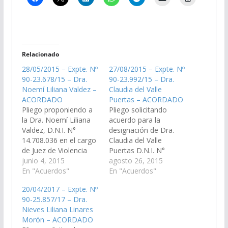
Relacionado
28/05/2015 – Expte. Nº
27/08/2015 – Expte. Nº
90-23.678/15 – Dra.
90-23.992/15 – Dra.
Noemí Liliana Valdez –
Claudia del Valle
ACORDADO
Puertas – ACORDADO
Pliego proponiendo a
Pliego solicitando
la Dra. Noemí Liliana
acuerdo para la
Valdez, D.N.I. N°
designación de Dra.
14.708.036 en el cargo
Claudia del Valle
de Juez de Violencia
Puertas D.N.I. N°
Familiar y de Género
junio 4, 2015
24.338 751, en el cargo
agosto 26, 2015
del Distrito Judicial del
En "Acuerdos"
de Juez de Garantías
En "Acuerdos"
Centro, conforme a lo
de Octava Nominación
20/04/2017 – Expte. Nº
previsto en la Ley
del Distrito Judicial del
90-25.857/17 – Dra.
7016. Acordado el
Centro. (Expte. Nº 90-
Nieves Liliana Linares
02/07/2015
23.992/15 – A la
Morón – ACORDADO
Comisión de Justicia,