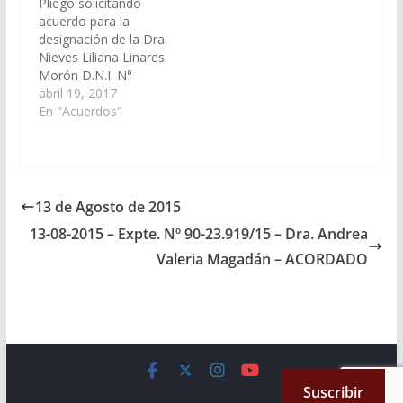
Pliego solicitando
Acuerdos y
acuerdo para la
Designaciones).
designación de la Dra.
Acordado el
Nieves Liliana Linares
01/10/2015
Morón D.N.I. N°
20.125.054 en el cargo
abril 19, 2017
de Defensor Oficial
En "Acuerdos"
Penal del Distrito
Judicial del
Centro (Expte. Nº 90-
25.857/17 – A la
Comisión de Justicia,
13 de Agosto de 2015
Acuerdos y
13-08-2015 – Expte. Nº 90-23.919/15 – Dra. Andrea
Designaciones).
Acordado el
Valeria Magadán – ACORDADO
18/05/2017
Copyright © 2026
Cámara de Senadores
. All rights reserved.
Suscribir