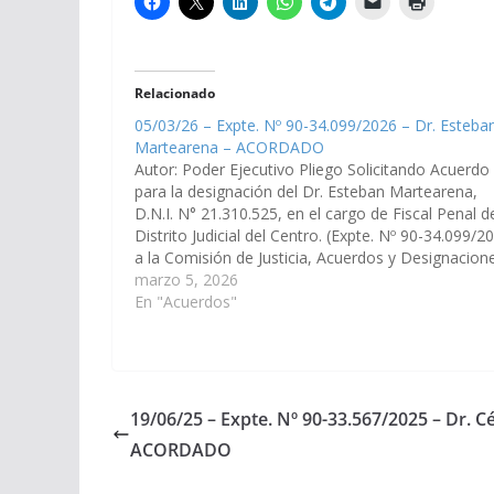
Relacionado
05/03/26 – Expte. Nº 90-34.099/2026 – Dr. Esteba
Martearena – ACORDADO
Autor: Poder Ejecutivo Pliego Solicitando Acuerdo
para la designación del Dr. Esteban Martearena,
D.N.I. N° 21.310.525, en el cargo de Fiscal Penal d
Distrito Judicial del Centro. (Expte. Nº 90-34.099/2
a la Comisión de Justicia, Acuerdos y Designacione
Acordado, el 09/04/2026.
marzo 5, 2026
En "Acuerdos"
19/06/25 – Expte. Nº 90-33.567/2025 – Dr. C
ACORDADO