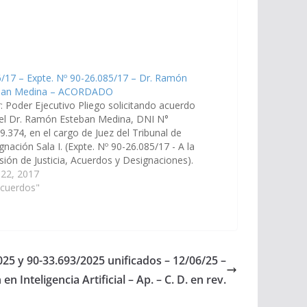
/17 – Expte. Nº 90-26.085/17 – Dr. Ramón
ban Medina – ACORDADO
: Poder Ejecutivo Pliego solicitando acuerdo
 el Dr. Ramón Esteban Medina, DNI N°
9.374, en el cargo de Juez del Tribunal de
nación Sala I. (Expte. Nº 90-26.085/17 - A la
ión de Justicia, Acuerdos y Designaciones).
dado el 17/08/2017
 22, 2017
Acuerdos"
025 y 90-33.693/2025 unificados – 12/06/25 –
en Inteligencia Artificial – Ap. – C. D. en rev.