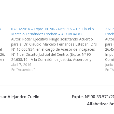
n
07/04/2016 – Expte. Nº 90-24.658/16 – Dr. Claudio
22/06
Marcelo Fernández Esteban – ACORDADO
Este
Autor: Poder Ejecutivo Pliego solicitando Acuerdo
Autor
para el Dr. Claudio Marcelo Fernández Esteban, DNI
para
el
N° 16.000.834, en el cargo de Asesor de Incapaces
26.45
026,
N° 1 del Distrito Judicial del Centro. (Expte. Nº 90-
Impug
s).
24.658/16 - A la Comisión de Justicia, Acuerdos y
Comis
Designaciones). Acordado el 05/05/2016
abril 7, 2016
Acor
junio
En "Acuerdos"
En "
ésar Alejandro Cuello –
Expte. Nº 90-33.571/2
Alfabetización 