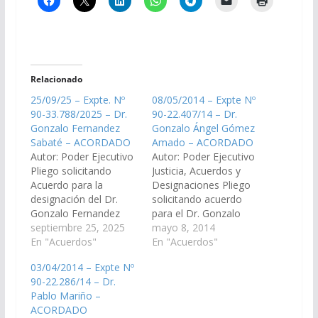
Relacionado
25/09/25 – Expte. Nº
08/05/2014 – Expte Nº
90-33.788/2025 – Dr.
90-22.407/14 – Dr.
Gonzalo Fernandez
Gonzalo Ángel Gómez
Sabaté – ACORDADO
Amado – ACORDADO
Autor: Poder Ejecutivo
Autor: Poder Ejecutivo
Pliego solicitando
Justicia, Acuerdos y
Acuerdo para la
Designaciones Pliego
designación del Dr.
solicitando acuerdo
Gonzalo Fernandez
para el Dr. Gonzalo
Sabaté, D.N.I. N°
septiembre 25, 2025
Ángel Gómez Amado,
mayo 8, 2014
31.338.402, como Juez
En "Acuerdos"
DNI N° 27.972.449, en
En "Acuerdos"
de Primera Instancia
el cargo de Fiscal
03/04/2014 – Expte Nº
en lo Contencioso
Penal del Distrito
90-22.286/14 – Dr.
Administrativo de
Judicial del Sur - Metan.
Pablo Mariño –
Primera Nominación
(Expte Nº 90-
ACORDADO
del Distrito Judicial del
22.407/14). Acordado