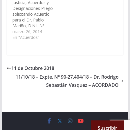
Justicia, Acuerdos y
Centro. (Expte. Nº 90-
el 05/06/2014
Designaciones Pliego
33.788/2025, a la
solicitando Acuerdo
Comisión de Justicia,
para el Dr. Pablo
Acuerdos y
Mariño, D.N.I. Nº
Designaciones).
16.128.484, en el cargo
marzo 26, 2014
Acordado, el
de Juez de la Sala III
En "Acuerdos"
30/10/2025.
del Tribunal de
Impugnación del
Distrito Judicial Centro.
Acordado el
03/04/2014
11 de Octubre 2018
11/10/18 – Expte. Nº 90-27.404/18 – Dr. Rodrigo
Sebastián Vasquez – ACORDADO
Copyright © 2026
Cámara de Senadores
. All rights reserved.
Suscribir