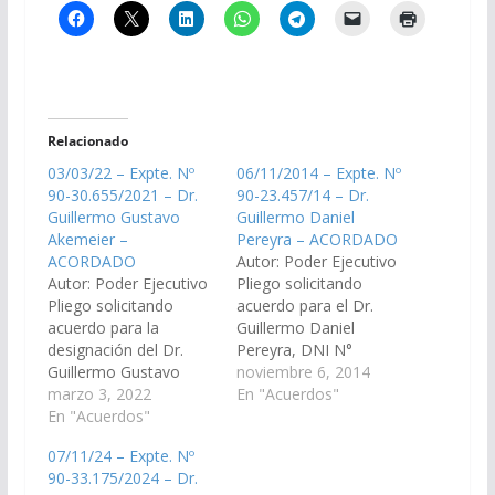
Relacionado
03/03/22 – Expte. Nº
06/11/2014 – Expte. Nº
90-30.655/2021 – Dr.
90-23.457/14 – Dr.
Guillermo Gustavo
Guillermo Daniel
Akemeier –
Pereyra – ACORDADO
ACORDADO
Autor: Poder Ejecutivo
Autor: Poder Ejecutivo
Pliego solicitando
Pliego solicitando
acuerdo para el Dr.
acuerdo para la
Guillermo Daniel
designación del Dr.
Pereyra, DNI N°
Guillermo Gustavo
20.232.538, en el cargo
noviembre 6, 2014
Akemeier, D.N.I. N°
marzo 3, 2022
de Juez de Instrucción
En "Acuerdos"
18.020.169, como Juez
En "Acuerdos"
de Transición
del Tribunal de
3ra Nominación del
07/11/24 – Expte. Nº
Impugnación Sala IV
Distrito Judicial del
90-33.175/2024 – Dr.
Vocal N° 1. (Expte. Nº
Centro.(Expte. Nº 90-