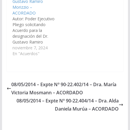
Gustavo Ramiro
90-30.655/2021, a la
23.457/14 - A la
Morizzio –
Comisión de Justicia,
Comisión de Justicia,
ACORDADO
Acuerdos y
Acuerdos y
Autor: Poder Ejecutivo
Designaciones).
Designaciones).
Pliego solicitando
Acordado, el
Acordado el
Acuerdo para la
28/04/2022.
11/12/2014
designación del Dr.
Gustavo Ramiro
Morizzio, DNI Nº
noviembre 7, 2024
24.864.389, como
En "Acuerdos"
reemplazante del
cargo de Juez de
Garantías del Distrito
Judicial Orán. (Expte. Nº
90-33.175/2024, a la
08/05/2014 – Expte Nº 90-22.402/14 – Dra. María
Comisión de Justicia,
Victoria Mosmann – ACORDADO
Acuerdos y
Designaciones).
08/05/2014 – Expte Nº 90-22.404/14 – Dra. Alda
Acordado, el
Daniela Murúa – ACORDADO
14/11/2024.