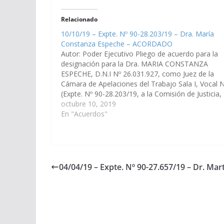
Relacionado
10/10/19 – Expte. Nº 90-28.203/19 – Dra. María
Constanza Espeche – ACORDADO
Autor: Poder Ejecutivo Pliego de acuerdo para la
designación para la Dra. MARIA CONSTANZA
ESPECHE, D.N.I Nº 26.031.927, como Juez de la
Cámara de Apelaciones del Trabajo Sala I, Vocal N
(Expte. Nº 90-28.203/19, a la Comisión de Justicia,
Acuerdos y Designaciones) Acordado el 14/11/20
octubre 10, 2019
En "Acuerdos"
04/04/19 – Expte. Nº 90-27.657/19 – Dr. M