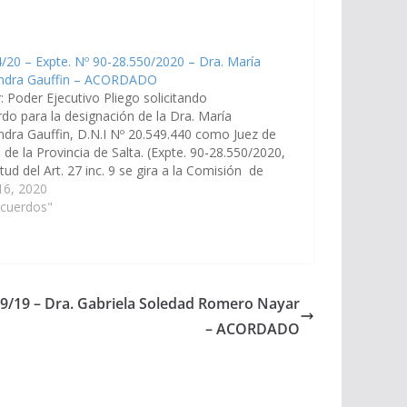
/20 – Expte. Nº 90-28.550/2020 – Dra. María
andra Gauffin – ACORDADO
: Poder Ejecutivo Pliego solicitando
do para la designación de la Dra. María
ndra Gauffin, D.N.I Nº 20.549.440 como Juez de
 de la Provincia de Salta. (Expte. 90-28.550/2020,
rtud del Art. 27 inc. 9 se gira a la Comisión de
cia, Acuerdos y Designaciones). Acordado, el
 16, 2020
6/2020.
Acuerdos"
659/19 – Dra. Gabriela Soledad Romero Nayar
– ACORDADO