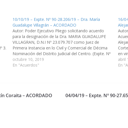
10/10/19 – Expte. Nº 90-28.206/19 – Dra. María
16/04
Guadalupe Villagrán – ACORDADO
Alej
Autor: Poder Ejecutivo Pliego solicitando acuerdo
Autor
para la designación de la Dra. MARIA GUADALUPE
Acuer
VILLAGRAN, D.N.I Nº 23.079.707 como Juez de
Aleja
º 3.
Primera Instancia en lo Civil y Comercial de Décima
Corte
Nominación del Distrito Judicial del Centro. (Expte. Nº
en vi
19
90-28.206/19, a la Comisión de Justicia, Acuerdos y
octubre 10, 2019
Justi
abril
Designaciones). Acordado el 28/11/2019
En "Acuerdos"
11/0
En "
artín Coraita – ACORDADO
04/04/19 – Expte. Nº 90-27.