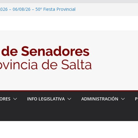
026 – 06/08/26 – 50º Fiesta Provincial
2026 – 06/08/26 – Primera Edición de
ción Secundaria, Puente de Unión
026 – 06/08/26 – Presentación del libro
ada del Dr. Víctor Alfredo Frías
026 – 06/08/26 – 82° Edición de la Expo
2026 – 06/08/26 – “Historia y memoria
ritorio del pueblo Kolla en el municipio de
ORES
INFO LEGISLATIVA
ADMINISTRACIÓN
P