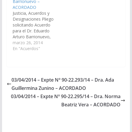
Barrionuevo –
31.794/2023, a la
se gira a la
ACORDADO
Comisión de Justicia,
Comisión de Justicia,
Justicia, Acuerdos y
Acuerdos y
Acuerdos y
Designaciones Pliego
Designaciones).
Designaciones).
solicitando Acuerdo
Acordado, el
Acordado, el
para el Dr. Eduardo
18/05/2023.
11/06/2020.
Arturo Barrionuevo,
D.N.I. N° 22.676.141,
marzo 26, 2014
en el cargo de Juez de
En "Acuerdos"
la Sala III del Tribunal
de Impugnación del
Distrito Judicial Centro.
Acordado el
03/04/2014
03/04/2014 – Expte Nº 90-22.293/14 – Dra. Ada
Guillermina Zunino – ACORDADO
03/04/2014 – Expte Nº 90-22.295/14 – Dra. Norma
Beatriz Vera – ACORDADO