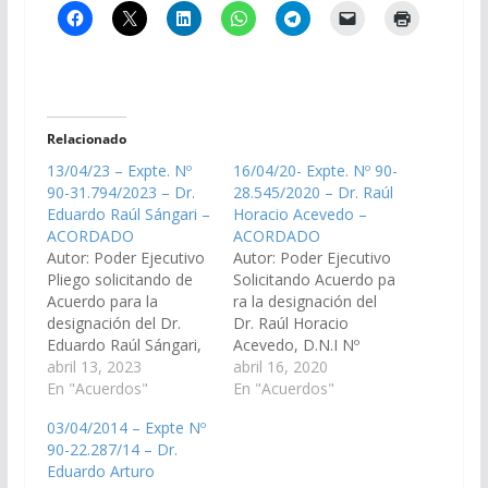
Relacionado
13/04/23 – Expte. Nº
16/04/20- Expte. Nº 90-
90-31.794/2023 – Dr.
28.545/2020 – Dr. Raúl
Eduardo Raúl Sángari –
Horacio Acevedo –
ACORDADO
ACORDADO
Autor: Poder Ejecutivo
Autor: Poder Ejecutivo
Pliego solicitando de
Solicitando Acuerdo pa
Acuerdo para la
ra la designación del
designación del Dr.
Dr. Raúl Horacio
Eduardo Raúl Sángari,
Acevedo, D.N.I Nº
D.N.I. N° 18.474.653,
abril 13, 2023
31.588.995, en el cargo
abril 16, 2020
en el cargo de Juez del
En "Acuerdos"
de Defensor Oficial
En "Acuerdos"
Tribunal de Juicio Sala
Civil N° 2 del Distrito
03/04/2014 – Expte Nº
II, Vocal N° 3 del
Judicial Orán (Expte.
90-22.287/14 – Dr.
Distrito Judicial del
90-28.545/2020, en
Eduardo Arturo
Centro. (Expte. Nº 90-
virtud del Art. 27 inc. 9