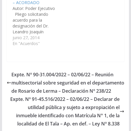
– ACORDADO
(Expte. Nº 90-
Comisión de Justicia,
Autor: Poder Ejecutivo
26.114/17 – A la
Acuerdos y
Pliego solicitando
Comisión de Justicia,
Designaciones).
acuerdo para la
Acuerdos y
Acordado, el
designación del Dr.
Designaciones).
14/12/2023.
Leandro Joaquín
Acordado el
Flores, D.N.I. Nº
junio 27, 2014
17/08/2017
24.069.085, en el cargo
En "Acuerdos"
de Fiscal Penal del
Distrito Judicial del
Centro. (Expte. Nº 90-
22.630/14 – A la
Comisión de Justicia,
Expte. Nº 90-31.004/2022 – 02/06/22 – Reunión
Acuerdos y
multisectorial sobre seguridad en el departamento
Designaciones).
(Designación
de Rosario de Lerma – Declaración Nº 238/22
Temporaria)
Expte. Nº 91-45.516/2022 – 02/06/22 – Declarar de
Acordado el
utilidad pública y sujeto a expropiación el
03/07/2014
inmueble identificado con Matrícula N° 1, de la
localidad de El Tala – Ap. en def. – Ley Nº 8.338