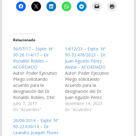
Relacionado
06/07/17 – Expte. Nº
14/12/23 – Expte. Nº
90-26.114/17 – Dr.
90-32.476/2023 – Dr.
Ronaldo Robles –
Juan Agustín Pérez
ACORDADO
Alsina – ACORDADO
Autor: Poder Ejecutivo
Autor: Poder Ejecutivo
Pliego solicitando
Pliego solicitando
acuerdo para la
Acuerdo para la
designación del Dr.
designación del Dr.
Ronaldo Robles, DNI
Juan Agustín Pérez
N° 14.728.172, en el
julio 7, 2017
Alsina, D.N.I. N°
diciembre 14, 2023
cargo de Juez de
En "Acuerdos"
11.283.961, en el cargo
En "Acuerdos"
Primera Instancia del
de Fiscal de
26/06/2014 – Expte. Nº
Trabajo del Distrito
Estado. (Expte. Nº 90-
90-22.630/14 – Dr.
judicial del Sur,
32.476/2023, en virtud
Leandro Joaquín Flores
Circunscripción Metan.
del art.27 inc. 9, pase a