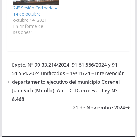
51.556/2024 y 91-
unificados.) Aprobado
51.554/2024
el 14/10/2021. Cámara
24° Sesión Ordinaria –
unificados). Mediante
de Diputados en
14 de octubre
Resolución de
revisión. Ley…
octubre 14, 2021
Presidencia Nº 12/24,
En "Informe de
se convoca a Sesión
sesiones"
Especial para el día
19/11/2024. Iniciativa
que…
Expte. Nº 90-33.214/2024, 91-51.556/2024 y 91-
51.554/2024 unificados – 19/11/24 – Intervención
departamento ejecutivo del municipio Corenel
Juan Sola (Morillo)- Ap. – C. D. en rev. – Ley Nº
8.468
21 de Noviembre 2024