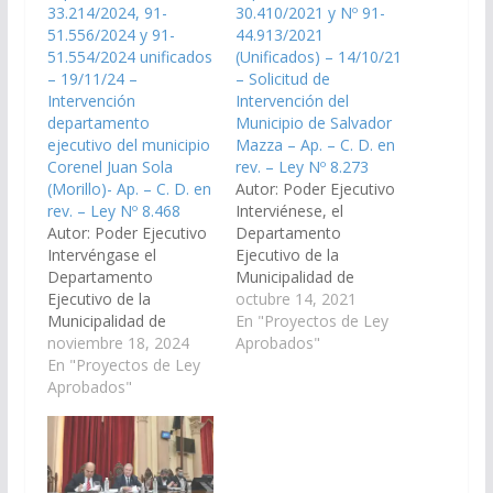
33.214/2024, 91-
30.410/2021 y Nº 91-
51.556/2024 y 91-
44.913/2021
51.554/2024 unificados
(Unificados) – 14/10/21
– 19/11/24 –
– Solicitud de
Intervención
Intervención del
departamento
Municipio de Salvador
ejecutivo del municipio
Mazza – Ap. – C. D. en
Corenel Juan Sola
rev. – Ley Nº 8.273
(Morillo)- Ap. – C. D. en
Autor: Poder Ejecutivo
rev. – Ley Nº 8.468
Interviénese, el
Autor: Poder Ejecutivo
Departamento
Intervéngase el
Ejecutivo de la
Departamento
Municipalidad de
Ejecutivo de la
Profesor Salvador
octubre 14, 2021
Municipalidad de
Mazza, hasta el 10 de
En "Proyectos de Ley
Rivadavia Banda
noviembre 18, 2024
diciembre de 2023, con
Aprobados"
Norte, con encuadre
En "Proyectos de Ley
encuadre en el artículo
en el artículo 179,
Aprobados"
179 inciso 2) de la
inciso 2) de la
Constitución
Constitución Provincial.
Provincial.- (Expte. Nº
(Expte. Nº 90-
90-30.41/2021 y Expte.
33.214/2024, 91-
Nº 91-44.913/2021,