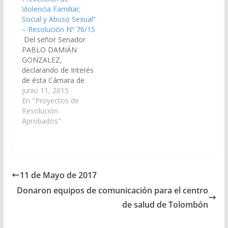
asistan a esta Cámara
asistan a esta Cámara
Violencia Familiar;
el…
el…
Social y Abuso Sexual”
– Resolución Nº 76/15
Del señor Senador
PABLO DAMIÁN
GONZALEZ,
declarando de Interés
de ésta Cámara de
Senadores de la
junio 11, 2015
Provincia, el "Curso de
En "Proyectos de
Formación de
Resolución
Operadores en
Aprobados"
Prevencion de
Violencia Familiar;
Social y Abuso Sexual";
arealizarse desde el 13
de junio al 13 de
11 de Mayo de 2017
agosto del cte. año.
Donaron equipos de comunicación para el centro
Organiza Fundación
Lapacho.(Expte. Nº 90-
de salud de Tolombón
23.734/15…