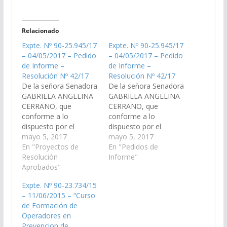
Relacionado
Expte. Nº 90-25.945/17
Expte. Nº 90-25.945/17
– 04/05/2017 – Pedido
– 04/05/2017 – Pedido
de Informe –
de Informe –
Resolución Nº 42/17
Resolución Nº 42/17
De la señora Senadora
De la señora Senadora
GABRIELA ANGELINA
GABRIELA ANGELINA
CERRANO, que
CERRANO, que
conforme a lo
conforme a lo
dispuesto por el
dispuesto por el
artículo 116 de la
mayo 5, 2017
artículo 116 de la
mayo 5, 2017
Constitución Provincial
En "Proyectos de
Constitución Provincial
En "Pedidos de
y artículo 149 del
Resolución
y artículo 149 del
Informe"
Reglamento de este
Aprobados"
Reglamento de este
Cuerpo, se requiere a
Cuerpo, se requiere a
Expte. Nº 90-23.734/15
la señora Ministra de
la señora Ministra de
– 11/06/2015 – “Curso
Derechos Humanos y
Derechos Humanos y
de Formación de
Justicia y al señor
Justicia y al señor
Operadores en
Ministro de Seguridad
Ministro de Seguridad
Prevencion de