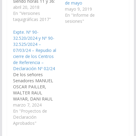
siendo horas 11 y 36:
de mayo
Sr. Presidente (Lapad).-
abril 20, 2018
mayo 9, 2019
Con la presencia de
En "Versiones
En "Informe de
veintiún señores
taquigráficas 2017"
sesiones"
senadores, queda
abierta la sesión. 1
Expte. Nº 90-
IZAMIENTO DE
32.520/2024 y Nº 90-
BANDERAS Sr.
32.525/2024 –
Presidente (Lapad).-
07/03/24 – Repudio al
Invito al señor Senador
cierre de los Centros
por…
de Referencia –
Declaración Nº 02/24
De los señores
Senadores MANUEL
OSCAR PAILLER,
WALTER RAUL
WAYAR, DANI RAUL
NOLASCO, ENRIQUE
marzo 7, 2024
ANTONIO CORNEJO
En "Proyectos de
SARAVIA, HECTOR
Declaración
MIGUEL CALABRO, y
Aprobados"
la Señora Senadora
LEONOR NIEVES