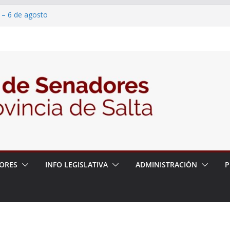
 – 6 de agosto
 un proyecto de ley para proteger a los
acoso y la violencia en las redes
/2026 – 06/08/26 – Fiesta patronal San
/2026 – 06/08/26 – Créase el Ente Salteño
rol Vegetal
ORES
INFO LEGISLATIVA
ADMINISTRACIÓN
P