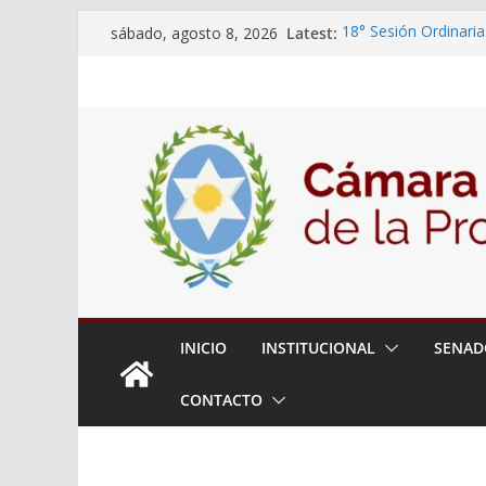
Skip
Latest:
18° Sesión Ordinaria
sábado, agosto 8, 2026
to
30/07/2026
El Senado trabaja en
content
estudiantes del ciber
Expte. N° 90-34.517
Roque
Expte. Nº 90-34.516
de Protección y Cont
INICIO
INSTITUCIONAL
SENAD
CONTACTO