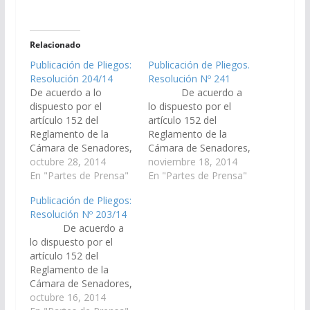
Relacionado
Publicación de Pliegos:
Publicación de Pliegos.
Resolución 204/14
Resolución Nº 241
De acuerdo a lo
De acuerdo a
dispuesto por el
lo dispuesto por el
artículo 152 del
artículo 152 del
Reglamento de la
Reglamento de la
Cámara de Senadores,
Cámara de Senadores,
y a la Resolución de
octubre 28, 2014
y a la Resolución de
noviembre 18, 2014
Cámara N° 204/14, se
En "Partes de Prensa"
Cámara N° 241/14, se
En "Partes de Prensa"
ha procedido a la
ha procedido a la
Publicación de Pliegos:
publicación en el día de
publicación en el día de
Resolución Nº 203/14
la fecha, en el Boletín
la fecha, martes 18 de
De acuerdo a
Oficial, de los Pliegos
noviembre, en el
lo dispuesto por el
enviados por el Poder
Boletín Oficial, de los
artículo 152 del
Ejecutivo proponiendo
Pliegos enviados por…
Reglamento de la
a:…
Cámara de Senadores,
y a la Resolución de
octubre 16, 2014