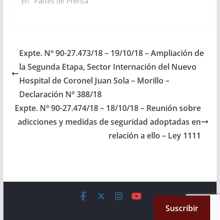
Cámara N° 203/14, se
En "Partes de Prensa"
ha procedido a la
publicación en el día de
la fecha, jueves 16 de
octubre, en el Boletín
Oficial, de los Pliegos
Expte. Nº 90-27.473/18 – 19/10/18 – Ampliación de
enviados por…
la Segunda Etapa, Sector Internación del Nuevo
Hospital de Coronel Juan Sola – Morillo –
Declaración Nº 388/18
Expte. Nº 90-27.474/18 – 18/10/18 – Reunión sobre
adicciones y medidas de seguridad adoptadas en
relación a ello – Ley 1111
Copyright © 2026
Cámara de Senadores
. All rights reserved.
Suscribir
Theme:
ColorMag
by ThemeGrill. Powered by
WordPress
.