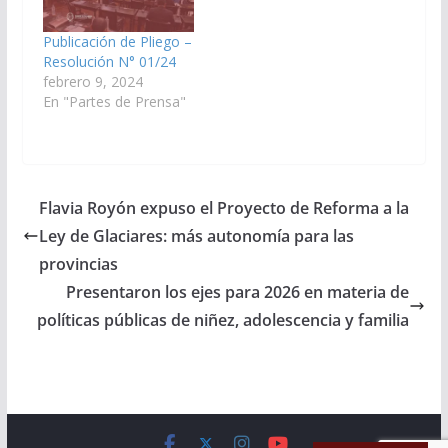
Pliego enviado por el
Poder Ejecutivo
Publicación de Pliego –
proponiendo…
Resolución N° 01/24
febrero 9, 2024
En "Partes de Prensa"
Flavia Royón expuso el Proyecto de Reforma a la
Ley de Glaciares: más autonomía para las
provincias
Presentaron los ejes para 2026 en materia de
políticas públicas de niñez, adolescencia y familia