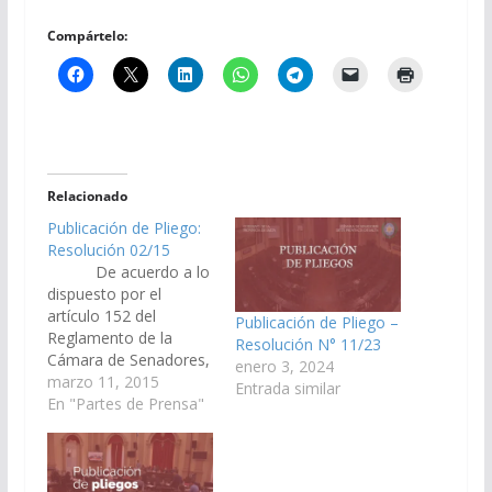
Compártelo:
Relacionado
Publicación de Pliego:
Resolución 02/15
De acuerdo a lo
dispuesto por el
artículo 152 del
Publicación de Pliego –
Reglamento de la
Resolución N° 11/23
Cámara de Senadores,
enero 3, 2024
y a la Resolución de
marzo 11, 2015
Entrada similar
Cámara N° 02/15, se
En "Partes de Prensa"
ha procedido a la
publicación el día 11 de
marzo de 2015, en el
Boletín Oficial, del