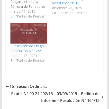
Reglamento de la
Resolución N° 10
Cámara de Senadores,
diciembre 26, 2025
y a la Resolución de
marzo 11, 2015
En "Partes de Prensa"
Cámara N° 02/15, se
En "Partes de Prensa"
ha procedido a la
publicación el día 11 de
marzo de 2015, en el
Boletín Oficial, del
Pliego enviado por el
Poder Ejecutivo
Publicación de Pliego –
proponiendo…
Resolución N° 12/21
octubre 18, 2021
En "Partes de Prensa"
16° Sesión Ordinaria
Expte. N° 90-24.292/15 – 03/09/2015 – Pedido de
Informe – Resolución N° 164/15