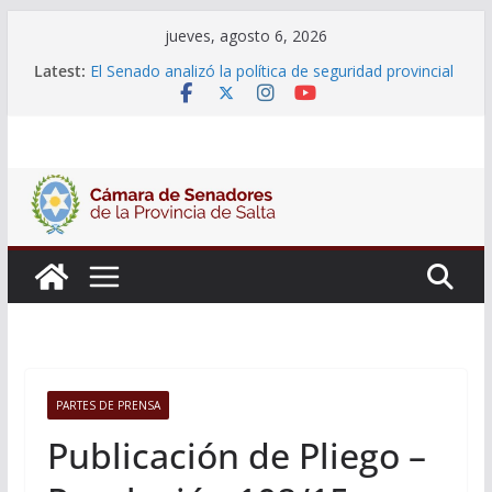
Skip
jueves, agosto 6, 2026
to
Latest:
El Senado analizó la política de seguridad provincial
content
y propuso articular una mesa de trabajo con la
Justicia
Adjudicacion Simple N° 27/26
14 de Mayo 2026
El Senado llevó adelante la Audiencia Pública para
escuchar a la ciudadanía sobre las postulaciones a
la Auditoría General
06 de Agosto 2026
PARTES DE PRENSA
Publicación de Pliego –