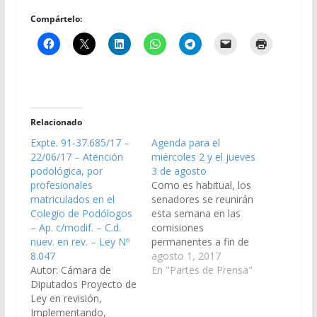
Compártelo:
Relacionado
Expte. 91-37.685/17 –
Agenda para el
22/06/17 – Atención
miércoles 2 y el jueves
podológica, por
3 de agosto
profesionales
Como es habitual, los
matriculados en el
senadores se reunirán
Colegio de Podólogos
esta semana en las
– Ap. c/modif. – C.d.
comisiones
nuev. en rev. – Ley Nº
permanentes a fin de
8.047
trabajar sobre
agosto 1, 2017
Autor: Cámara de
proyectos pendientes
En "Partes de Prensa"
Diputados Proyecto de
en carpeta. En el caso
Ley en revisión,
de la Comisión de
Implementando,
Salud Pública y