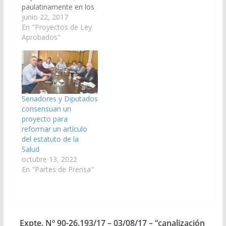
paulatinamente en los
Seguridad Social,
Hospitales y Centros
junio 22, 2017
presidida por el
de Salud de la
En "Proyectos de Ley
senador Pablo
provincia de Salta, la
Aprobados"
González, recibirán
atención podológica,
mañana miércoles 2 a
por profesionales
las autoridades del
matriculados en el
Colegio de…
Colegio de Podólogos
de la provincia de
Salta. (Expte. 91-
Senadores y Diputados
37.685/17 - A la
consensuan un
Comisión de Salud
proyecto para
Pública y Seguridad…
reformar un artículo
del estatuto de la
Salud
octubre 13, 2022
En "Partes de Prensa"
Expte. Nº 90-26.193/17 – 03/08/17 – “canalización