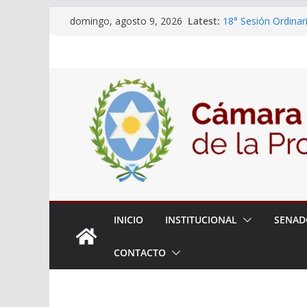
Skip
Latest:
18° Sesión Ordinar
domingo, agosto 9, 2026
to
30/07/2026
El Senado trabaja 
content
estudiantes del cib
Expte. N° 90-34.51
Roque
Expte. Nº 90-34.51
de Protección y Co
INICIO
INSTITUCIONAL
SENAD
CONTACTO