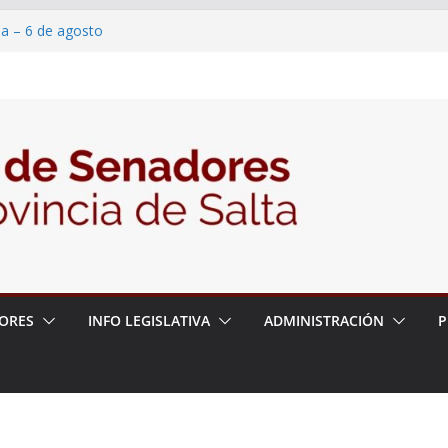
ia – 6 de agosto
en un proyecto de ley para proteger a los
eracoso y la violencia en las redes
7/2026 – 06/08/26 – Fiesta patronal San
6/2026 – 06/08/26 – Créase el Ente Salteño
ntrol Vegetal
ORES
INFO LEGISLATIVA
ADMINISTRACIÓN
P