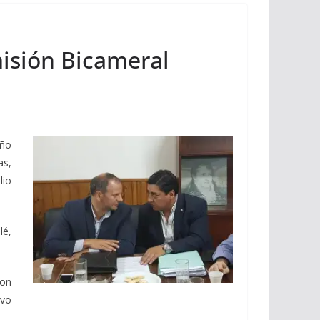
isión Bicameral
ño
as,
lio
lé,
con
avo
.