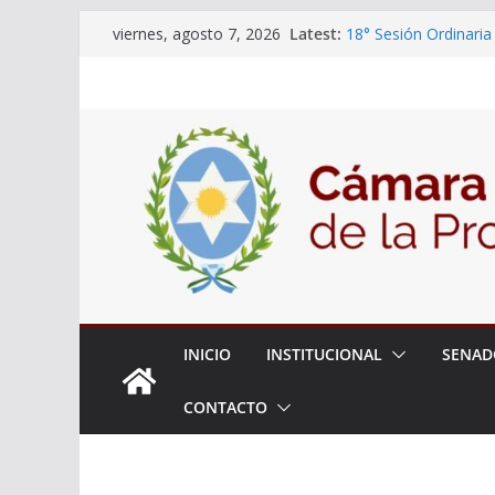
Skip
Latest:
18° Sesión Ordinaria
viernes, agosto 7, 2026
to
30/07/2026
El Senado trabaja en
content
estudiantes del ciber
Expte. N° 90-34.517/
Roque
Expte. Nº 90-34.516/
de Protección y Cont
INICIO
INSTITUCIONAL
SENAD
CONTACTO