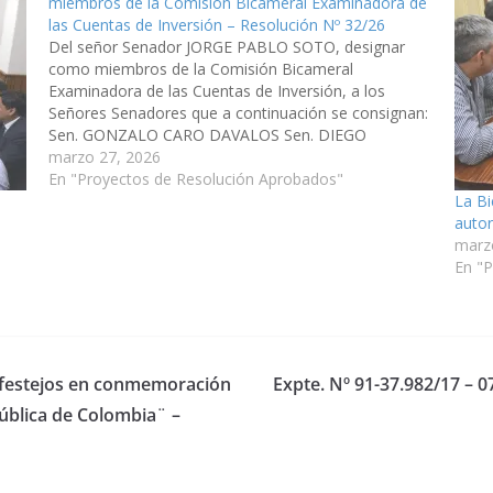
miembros de la Comisión Bicameral Examinadora de
las Cuentas de Inversión – Resolución Nº 32/26
Del señor Senador JORGE PABLO SOTO, designar
como miembros de la Comisión Bicameral
Examinadora de las Cuentas de Inversión, a los
Señores Senadores que a continuación se consignan:
Sen. GONZALO CARO DAVALOS Sen. DIEGO
EVARISTO CARI Sen. JUAN CRUZ CURA (Expte. Nº 90-
marzo 27, 2026
34.177/2026). Resolución Nº 32/26 Aprobado, el
En "Proyectos de Resolución Aprobados"
La Bi
26/03/2026. LA…
auto
marz
En "P
y festejos en conmemoración
Expte. Nº 91-37.982/17 – 07
pública de Colombia¨ –