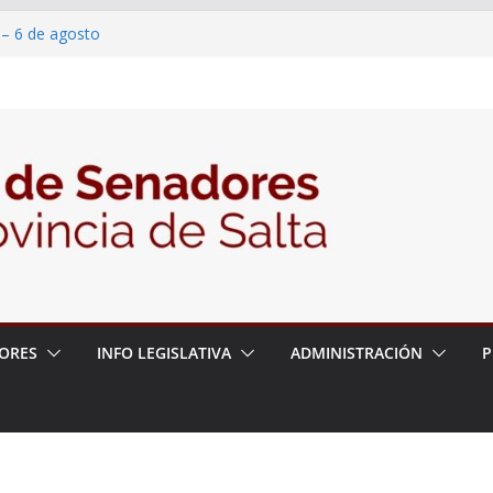
 – 6 de agosto
 un proyecto de ley para proteger a los
acoso y la violencia en las redes
2026 – 06/08/26 – Fiesta patronal San
2026 – 06/08/26 – Créase el Ente Salteño
rol Vegetal
ORES
INFO LEGISLATIVA
ADMINISTRACIÓN
P