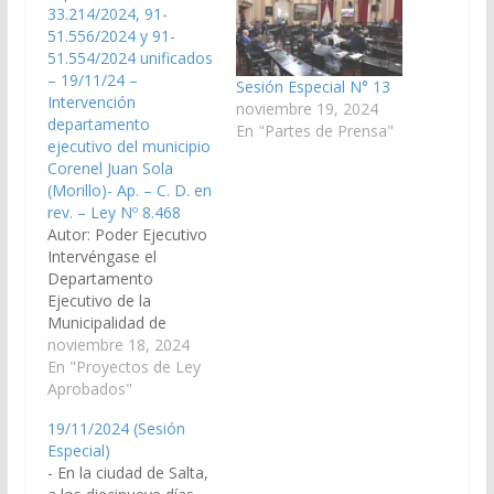
33.214/2024, 91-
51.556/2024 y 91-
51.554/2024 unificados
– 19/11/24 –
Sesión Especial N° 13
Intervención
noviembre 19, 2024
departamento
En "Partes de Prensa"
ejecutivo del municipio
Corenel Juan Sola
(Morillo)- Ap. – C. D. en
rev. – Ley Nº 8.468
Autor: Poder Ejecutivo
Intervéngase el
Departamento
Ejecutivo de la
Municipalidad de
Rivadavia Banda
noviembre 18, 2024
Norte, con encuadre
En "Proyectos de Ley
en el artículo 179,
Aprobados"
inciso 2) de la
19/11/2024 (Sesión
Constitución Provincial.
Especial)
(Expte. Nº 90-
- En la ciudad de Salta,
33.214/2024, 91-