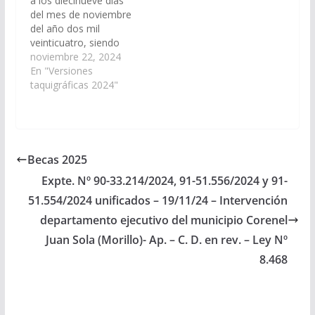
a los diecinueve días
51.556/2024 y 91-
del mes de noviembre
51.554/2024
del año dos mil
unificados). Mediante
veinticuatro, siendo
Resolución de
horas 11 y 04: Sr.
noviembre 22, 2024
Presidencia Nº 12/24,
Presidente (Marocco).-
En "Versiones
se convoca a Sesión
Con la presencia de
taquigráficas 2024"
Especial para el día
veinte señores
19/11/2024. Iniciativa
senadores, queda
que…
abierta la Sesión
Especial Nº 13. 1
IZAMIENTO DE
Becas 2025
BANDERAS Sr.
Expte. Nº 90-33.214/2024, 91-51.556/2024 y 91-
Presidente (Marocco).-
Invito al…
51.554/2024 unificados – 19/11/24 – Intervención
departamento ejecutivo del municipio Corenel
Juan Sola (Morillo)- Ap. – C. D. en rev. – Ley Nº
8.468