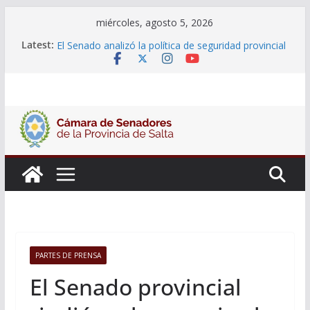
Skip
miércoles, agosto 5, 2026
to
06 de Agosto 2026
Latest:
El Senado analizó la política de seguridad provincial
content
y propuso articular una mesa de trabajo con la
Justicia
Adjudicacion Simple N° 27/26
14 de Mayo 2026
El Senado llevó adelante la Audiencia Pública para
escuchar a la ciudadanía sobre las postulaciones a
la Auditoría General
PARTES DE PRENSA
El Senado provincial