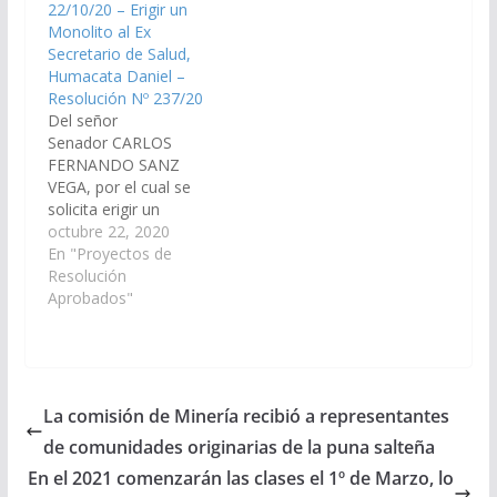
22/10/20 – Erigir un
Monolito al Ex
Secretario de Salud,
Humacata Daniel –
Resolución Nº 237/20
Del señor
Senador CARLOS
FERNANDO SANZ
VEGA, por el cual se
solicita erigir un
Monolito al Ex
octubre 22, 2020
Secretario de Salud,
En "Proyectos de
Humacata Daniel, en la
Resolución
Plaza General Don
Aprobados"
Martín Miguel de
Güemes. (Expte. Nº 90-
29.420/2020, a la
Comisión Especial de
Homenajes).
La comisión de Minería recibió a representantes
Resolución Nº 237/20
de comunidades originarias de la puna salteña
Aprobado el
26/11/2020
En el 2021 comenzarán las clases el 1º de Marzo, lo