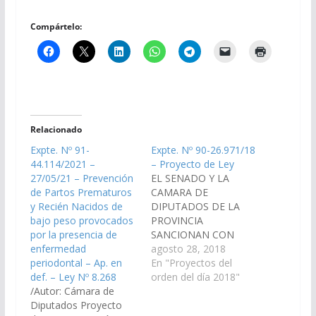
Compártelo:
Relacionado
Expte. Nº 91-
Expte. Nº 90-26.971/18
44.114/2021 –
– Proyecto de Ley
27/05/21 – Prevención
EL SENADO Y LA
de Partos Prematuros
CAMARA DE
y Recién Nacidos de
DIPUTADOS DE LA
bajo peso provocados
PROVINCIA
por la presencia de
SANCIONAN CON
enfermedad
FUERZA DE L E Y Art.
agosto 28, 2018
periodontal – Ap. en
1° - Institúyase la
En "Proyectos del
def. – Ley Nº 8.268
Consulta Odontológica
orden del día 2018"
/Autor: Cámara de
Periodontal Obligatoria
Diputados Proyecto
y el seguimiento