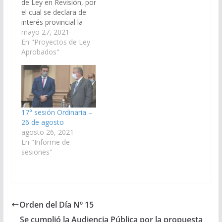
de Ley en Revisión, por
epidemiológico para
el cual se declara de
mujeres en edad fértil
interés provincial la
y mujeres
Prevención de Partos
mayo 27, 2021
embarazadas en todo
Prematuros y Recién
En "Proyectos de Ley
el territorio de la
Nacidos de bajo peso
Aprobados"
Provincia de Salta
provocados por la
cuyos objetivos son:…
presencia de
enfermedad
periodontal en
embarazadas. (Expte.
N° 91-44.114/2021, a
17° sesión Ordinaria –
la Comisión de Salud
26 de agosto
Pública y Seguridad
agosto 26, 2021
Social). Aprobado en…
En "Informe de
sesiones"
Orden del Día Nº 15
Se cumplió la Audiencia Pública por la propuesta