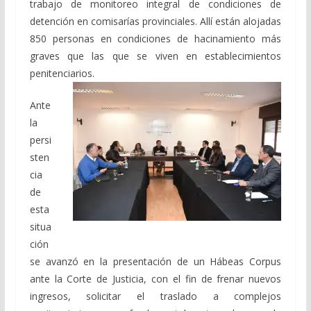
trabajo de monitoreo integral de condiciones de
detención en comisarías provinciales. Allí están alojadas
850 personas en condiciones de hacinamiento más
graves que las que se viven en establecimientos
penitenciarios.
Ante
la
persi
sten
cia
de
esta
situa
ción
se avanzó en la presentación de un Hábeas Corpus
ante la Corte de Justicia, con el fin de frenar nuevos
ingresos, solicitar el traslado a complejos