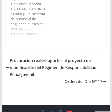
Del Señor Senador
ESTEBAN D´ANDREA
CORNEJO, el sistema
de provincial de
seguridad pública se
regirá por la presente
abril 14, 2023
ley en todo lo
En "Caducados"
referente al modo de
participación
ciudadana en lo
atinente la
formulación, gestión y
Procuración realizó aportes al proyecto de
control de las políticas
modificación del Régimen de Responsabilidad
y directivas de
seguridad pública en el
Penal Juvenil
ámbito provincial.
Orden del Día N° 17
(Expte. Nº…