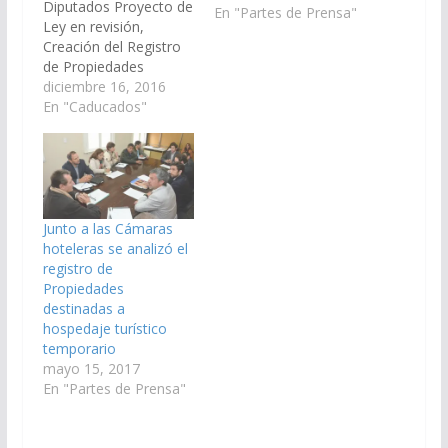
Diputados Proyecto de
En "Partes de Prensa"
Ley en revisión,
Creación del Registro
de Propiedades
destinadas a
diciembre 16, 2016
Hospedaje Turístico
En "Caducados"
Temporario en la
provincia de Salta.
(Expte. N° 91-
36.071/16 - A la
Comisión de Turismo y
Deportes). Aprobado
Junto a las Cámaras
con Modificaciones el
hoteleras se analizó el
09/11/2017 Cámara de
registro de
Diputados
Propiedades
nuevamente en
destinadas a
revisión Ley 1111, de
hospedaje turístico
fecha…
temporario
mayo 15, 2017
En "Partes de Prensa"