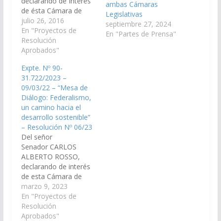
declarando de Interés
ambas Cámaras
de ésta Cámara de
Legislativas
Senadores la
julio 26, 2016
septiembre 27, 2024
Diplomatura en
En "Proyectos de
En "Partes de Prensa"
"Políticas Públicas para
Resolución
el Desarrollo Local y
Aprobados"
Regional", que
Expte. Nº 90-
organizan la Fundación
31.722/2023 –
Konrad Adenauer
09/03/22 – “Mesa de
(Argentina) y la
Diálogo: Federalismo,
Asociación Civil
un camino hacia el
Estudios Populares
desarrollo sostenible”
(ACEP), desde el 22 de
– Resolución Nº 06/23
julio al 12 de
Del señor
noviembre de…
Senador CARLOS
ALBERTO ROSSO,
declarando de interés
de esta Cámara de
Senadores, todas las
marzo 9, 2023
actividades a realizarse
En "Proyectos de
en el marco de la
Resolución
“Mesa de Diálogo:
Aprobados"