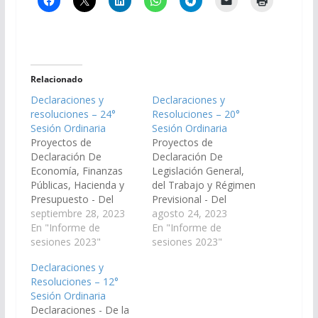
Relacionado
Declaraciones y
Declaraciones y
resoluciones – 24°
Resoluciones – 20°
Sesión Ordinaria
Sesión Ordinaria
Proyectos de
Proyectos de
Declaración De
Declaración De
Economía, Finanzas
Legislación General,
Públicas, Hacienda y
del Trabajo y Régimen
Presupuesto - Del
Previsional - Del
Senador Marcelo
septiembre 28, 2023
Senador Dani Nolasco,
agosto 24, 2023
Durval Garcia, por el
En "Informe de
viendo con agrado que
En "Informe de
cual solicita que el
sesiones 2023"
el Poder Ejecutivo
sesiones 2023"
Poder Ejecutivo
Provincial, a través de
Declaraciones y
Provincial, a través del
los organismos que
Resoluciones – 12°
Ministerio de
corresponda, designe
Sesión Ordinaria
Seguridad y Jefatura de
una comisión de
Declaraciones - De la
Policía, arbitre las
técnicos para que