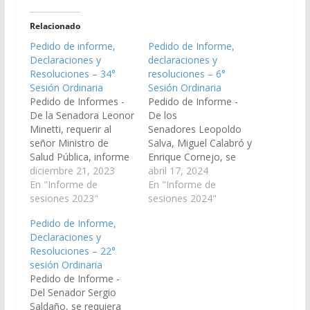
Relacionado
Pedido de informe,
Pedido de Informe,
Declaraciones y
declaraciones y
Resoluciones – 34°
resoluciones – 6°
Sesión Ordinaria
Sesión Ordinaria
Pedido de Informes -
Pedido de Informe -
De la Senadora Leonor
De los
Minetti, requerir al
Senadores Leopoldo
señor Ministro de
Salva, Miguel Calabró y
Salud Pública, informe
Enrique Cornejo, se
en un plazo de cinco
diciembre 21, 2023
requiera al Poder
abril 17, 2024
días, el motivo por el
En "Informe de
Ejecutivo de la
En "Informe de
cual no funciona el
sesiones 2023"
Provincia, informen en
sesiones 2024"
grupo electrógeno del
un plazo de diez días,
Pedido de Informe,
Hospital Joaquín
los controles que
Declaraciones y
Corbalán del municipio
realizaron sobre la
Resoluciones – 22°
de Rosario de Lerma y
actividad que
sesión Ordinaria
el plazo de reparación
desempeña la
Pedido de Informe -
del mismo.…
empresa minera
Del Senador Sergio
POSCO Argentina SAU,
Saldaño, se requiera
en todo el territorio de