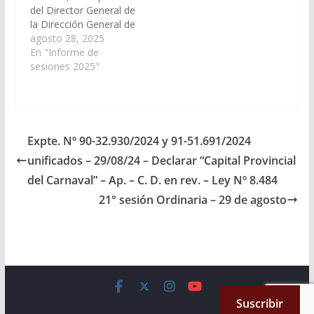
del Director General de
la Provincia.…
la Dirección General de
Inmuebles de la
agosto 28, 2025
provincia, informe en
En "Informe de
el plazo de 10 (diez)
sesiones 2025"
días, si se encuentra
en tramite la mensura
y/o loteo y/o
urbanización del
catastro N° 4.924 de
Expte. Nº 90-32.930/2024 y 91-51.691/2024
Departamento
unificados – 29/08/24 – Declarar “Capital Provincial
Cafayate,
correspondiente al
del Carnaval” – Ap. – C. D. en rev. – Ley Nº 8.484
proyecto de…
21° sesión Ordinaria – 29 de agosto
Copyright © 2026
Cámara de Senadores
. All rights reserved.
Suscribir