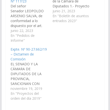
Nº 117/23
de la Cámara de
Del señor
Diputados 1.- Proyecto
Senador LEOPOLDO
de Ley en Revisión por
junio 21, 2023
ARSENIO SALVA, de
el cual se modifica el
En "Boletín de asuntos
conformidad a lo
último párrafo del
entrados 2023"
dispuesto por el art.
artículo 106 bis de la
116 de la Constitución
junio 22, 2023
Ley 7.135- Código
de la Provincia de Salta
En "Pedidos de
Contravencional de la
y el art. 149 del
Informe"
Provincia de Salta -
Reglamento de este
Certificado de Mínima
Expte. Nº 90-27.662/19
Cuerpo se requiera al
Seguridad Contra
– Dictamen de
Señor Ministro de
Incendio.…
Comisión
Educación, Cultura,
EL SENADO Y LA
Ciencia y Tecnología
CÁMARA DE
informe en el plazo de
DIPUTADOS DE LA
5 días sobre…
PROVINCIA,
SANCIONAN CON
FUERZA DE LEY
noviembre 19, 2019
ALBERGUES
En "Proyectos del
ESTUDIANTILES
orden del día 2019"
Artículo 1°.-
Establécese, como