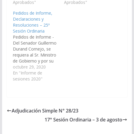
personal y móviles,
Aprobados"
para descentralizar en
Aprobados"
instruya a los
toda la provincia los
Pedidos de Informe,
Ministerios y
tramites de las
Declaraciones y
Secretarías que
diferentes áreas de
Resoluciones – 25º
dispongan segun el
gobiernos, ya no de
Sesión Ordinaria
área de competencia,
manera itinerante o
Pedidos de Informe -
visitas periódicas a
eventual sino en
Del Senador Guillermo
departamentos de la
forma…
Durand Cornejo, se
provincia para facilitar
requiera al Sr. Ministro
a sus pobladores…
de Gobierno y por su
intermedio a la Sra.
octubre 29, 2020
Directora General del
En "Informe de
Registro de Estado
sesiones 2020"
Civil y de las Personas
de la Provincia, para
que en un plazo de (5)
cinco dias, informe: a)
Cuál es…
Adjudicación Simple N° 28/23
17° Sesión Ordinaria – 3 de agosto