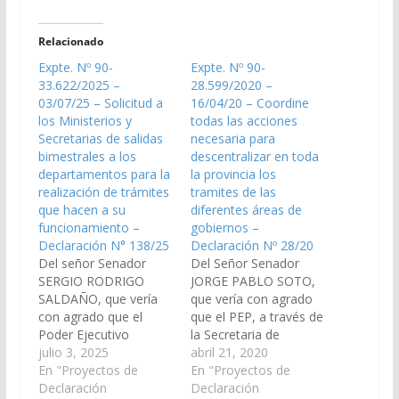
Relacionado
Expte. Nº 90-
Expte. Nº 90-
33.622/2025 –
28.599/2020 –
03/07/25 – Solicitud a
16/04/20 – Coordine
los Ministerios y
todas las acciones
Secretarias de salidas
necesaria para
bimestrales a los
descentralizar en toda
departamentos para la
la provincia los
realización de trámites
tramites de las
que hacen a su
diferentes áreas de
funcionamiento –
gobiernos –
Declaración N° 138/25
Declaración Nº 28/20
Del señor Senador
Del Señor Senador
SERGIO RODRIGO
JORGE PABLO SOTO,
SALDAÑO, que vería
que vería con agrado
con agrado que el
que el PEP, a través de
Poder Ejecutivo
la Secretaria de
Provincial, en la
julio 3, 2025
Atención Ciudadana
abril 21, 2020
medida de las
En "Proyectos de
coordine todas las
En "Proyectos de
posibilidades de
Declaración
acciones necesaria
Declaración