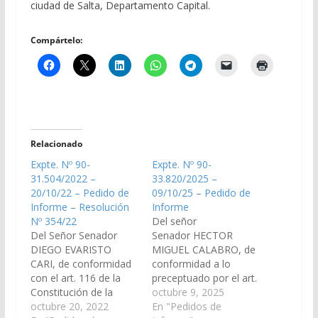
ciudad de Salta, Departamento Capital.
Compártelo:
Relacionado
Expte. Nº 90-
Expte. Nº 90-
31.504/2022 –
33.820/2025 –
20/10/22 – Pedido de
09/10/25 – Pedido de
Informe – Resolución
Informe
Nº 354/22
Del señor
Del Señor Senador
Senador HECTOR
DIEGO EVARISTO
MIGUEL CALABRO, de
CARI, de conformidad
conformidad a lo
con el art. 116 de la
preceptuado por el art.
Constitución de la
116 de la Constitución
octubre 9, 2025
Provincia y el artículo
octubre 20, 2022
de la provincia de Salta
En "Pedidos de