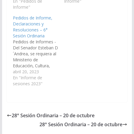
149 del Reglamento de
En "Pedidos de
y el art. 149 del
Informe"
este Cuerpo, se
Informe"
Reglamento Interno de
requiera al Señor
este Cuerpo requerir al
Pedidos de Informe,
Ministro de Educación,
Ministerio de
Declaraciones y
Cultura, Ciencia y
Educación, Cultura,
Resoluciones – 6°
Tecnología, para que
Ciencia y Tecnología,
Sesión Ordinaria
en un plazo de cinco
informe en el plazo de
Pedidos de Informes -
(5) días informe,
10 (diez) días, lo…
Del Senador Esteban D
respecto de…
´Andrea, se requiera al
Ministerio de
Educación, Cultura,
Ciencia y Tecnología
abril 20, 2023
de la Provincia de
En "Informe de
Salta, para que en un
sesiones 2023"
plazo de diez (10) días,
referido a la Escuela de
Educación Técnica y
Centro de Formación
Profesional N° 3161,
28° Sesión Ordinaria – 20 de octubre
de la localidad de…
28° Sesión Ordinaria – 20 de octubre