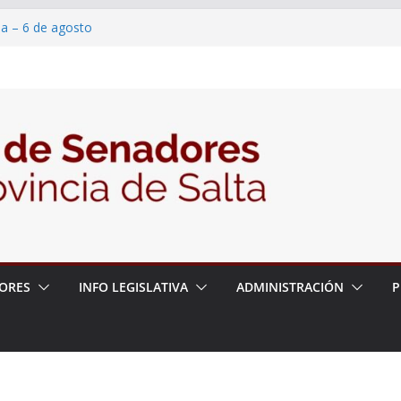
ia – 6 de agosto
en un proyecto de ley para proteger a los
eracoso y la violencia en las redes
7/2026 – 06/08/26 – Fiesta patronal San
6/2026 – 06/08/26 – Créase el Ente Salteño
ntrol Vegetal
ORES
INFO LEGISLATIVA
ADMINISTRACIÓN
P