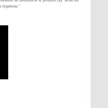
l momento de sancionarse la presente Ley. Serán los
s Orgánicas.”