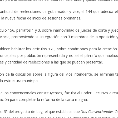
cantidad de reelecciones de gobernador y vice; el 144 que adecúa el
a la nueva fecha de inicio de sesiones ordinarias.
tículo 156, párrafos 1 y 3, sobre inamovilidad de jueces de corte y juec
ovincia, promoviendo su integración con 3 miembros de la oposición y 
lece habilitar los artículos 170, sobre condiciones para la creació
ncejales por población representada y no así el párrafo que hablaba s
les y cantidad de reelecciones a las que se pueden presentar.
ón de la discusión sobre la figura del vice intendente, se eliminan
a estructura municipal.
 los convencionales constituyentes, faculta al Poder Ejecutivo a rea
mación para completar la reforma de la carta magna.
ulo 3° del proyecto de Ley, el que establece que
“los Convencionales Co