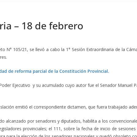
ria – 18 de febrero
o N° 105/21, se llevó a cabo la 1° Sesión Extraordinaria de la Cám
res.
dad de reforma parcial de la Constitución Provincial.
oder Ejecutivo y su acumulado cuyo autor fue el Senador Manuel Paill
slación emitió el correspondiente dictamen, que fuera trabajado ade
do alcanzado por senadores y diputados, habilita a los convencionales
egisladores provinciales; el 111, sobre la fecha de inicio de sesion
tura para la elección de los senadores nacionales y quedó obsoleto co