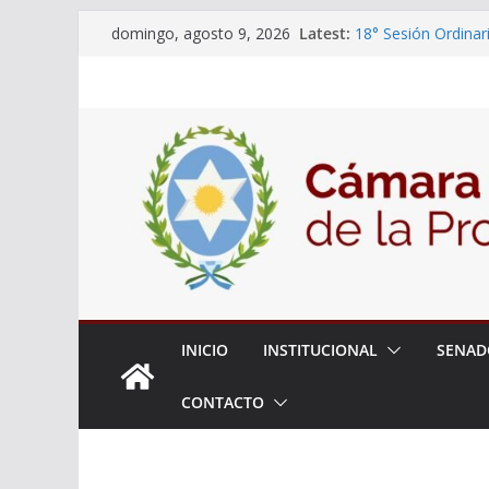
Skip
Latest:
18° Sesión Ordinar
domingo, agosto 9, 2026
to
30/07/2026
El Senado trabaja 
content
estudiantes del cib
Expte. N° 90-34.51
Roque
Expte. Nº 90-34.51
de Protección y Co
INICIO
INSTITUCIONAL
SENAD
CONTACTO