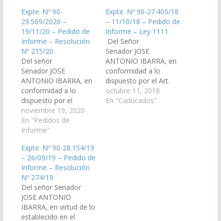
Expte. Nº 90-
Expte. Nº 90-27.405/18
29.569/2020 –
– 11/10/18 – Pedido de
19/11/20 – Pedido de
Informe – Ley 1111
Informe – Resolución
Del Señor
Nº 215/20
Senador JOSE
Del señor
ANTONIO IBARRA, en
Senador JOSE
conformidad a lo
ANTONIO IBARRA, en
dispuesto por el Art.
conformidad a lo
116 de la Constitución
octubre 11, 2018
dispuesto por el
Provincial y el Art. 149
En "Caducados"
artículo 116 de la
noviembre 19, 2020
del Reglamento de
Constitución Provincial
En "Pedidos de
este Cuerpo, requerir
y el artículo 149 del
Informe"
al Sr. Jefe de Gabinete
reglamento de este
de Ministros, informe
Expte. Nº 90-28.154/19
Cuerpo, requerir a la
en el término de cinco
– 26/09/19 – Pedido de
Secretaría de Minería y
días: 1. Cantidad de
Informe – Resolución
Energía de la Provincia,
contrataciones
Nº 274/19
informe en el término
adjudicadas a la
Del señor Senador
de cinco días: a)
empresa…
JOSE ANTONIO
totalidad de las áreas
IBARRA, en virtud de lo
concesionadas…
establecido en el