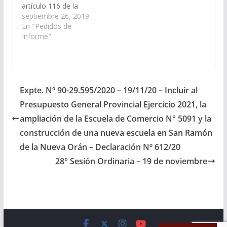
artículo 116 de la
Constitución Provincial
septiembre 26, 2019
y el artículo 149 del
En "Pedidos de
Reglamento de este
Informe"
Cuerpo, requerir al Sr.
Jefe de Gabinete de
Ministros, a través de
los organismos
correspondientes,
Expte. Nº 90-29.595/2020 – 19/11/20 – Incluir al
informe en el término
Presupuesto General Provincial Ejercicio 2021, la
de cinco días, los…
ampliación de la Escuela de Comercio N° 5091 y la
construcción de una nueva escuela en San Ramón
de la Nueva Orán – Declaración Nº 612/20
28° Sesión Ordinaria – 19 de noviembre