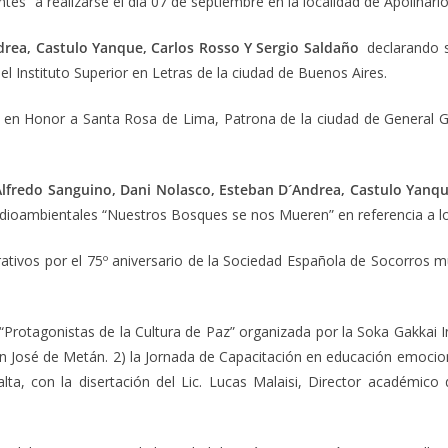
tes” a realizarse el día 07 de septiembre en la localidad de Apolinar
rea, Castulo Yanque, Carlos Rosso Y Sergio Saldaño
declarando su
el Instituto Superior en Letras de la ciudad de Buenos Aires.
s en Honor a Santa Rosa de Lima, Patrona de la ciudad de General G
lfredo Sanguino, Dani Nolasco, Esteban D´Andrea, Castulo Yanque
edioambientales “Nuestros Bosques se nos Mueren” en referencia a l
tivos por el 75º aniversario de la Sociedad Española de Socorros mu
Protagonistas de la Cultura de Paz” organizada por la Soka Gakkai In
an José de Metán. 2) la Jornada de Capacitación en educación emocion
alta, con la disertación del Lic. Lucas Malaisi, Director académic