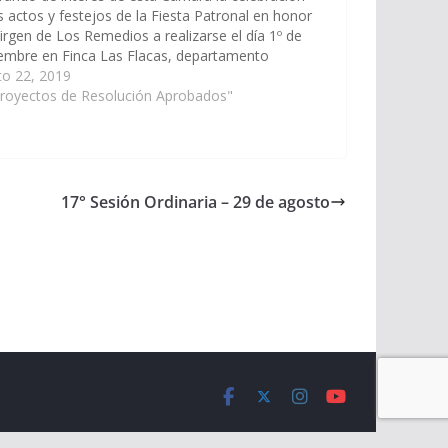
s actos y festejos de la Fiesta Patronal en honor
Virgen de Los Remedios a realizarse el día 1º de
embre en Finca Las Flacas, departamento
 (Expte. Nº 90-28.041/19, a la Comisión de…
to 22, 2019
Proyectos de Resolución Aprobados"
17° Sesión Ordinaria – 29 de agosto