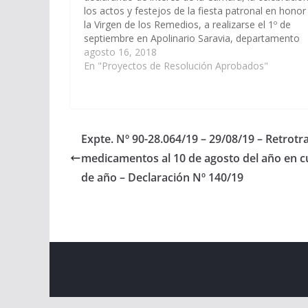
los actos y festejos de la fiesta patronal en honor
la Virgen de los Remedios, a realizarse el 1º de
septiembre en Apolinario Saravia, departamento
Anta. (Expte. Nº 90-27.165/18, a la Comisión de
agosto 16, 2018
Educación y Cultura) Resolución…
En "Proyectos de Resolución Aprobados"
Expte. Nº 90-28.064/19 – 29/08/19 – Retrotra
medicamentos al 10 de agosto del año en cu
de año – Declaración Nº 140/19
Copyright © 2026
Cámara de Senadores
. All rights r
Theme:
ColorMag
by ThemeGrill. Powered by
WordPr