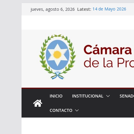
Skip
Latest:
14 de Mayo 2026
jueves, agosto 6, 2026
to
El Senado llevó adela
la ciudadanía sobre l
content
06 de Agosto 2026
El Senado analizó la 
articular una mesa de 
Adjudicacion Simple 
INICIO
INSTITUCIONAL
SENAD
CONTACTO