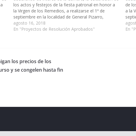
 a
los actos y festejos de la fiesta patronal en honor a
de lo
la Virgen de los Remedios, a realizarse el 1º de
a la 
septiembre en la localidad de General Pizarro,
septi
departamento Anta. (Expte. Nº 90-27.166/18, a la
agosto 16, 2018
Anta.
agos
Comisión de Educación…
En "Proyectos de Resolución Aprobados"
En "
igan los precios de los
rso y se congelen hasta fin
eserved.
ess
.