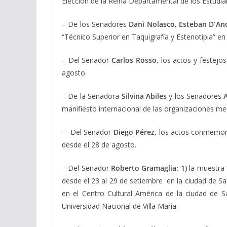
Elección de la Reina Departamental de los Estudian
– De los Senadores
Dani Nolasco, Esteban D´And
“Técnico Superior en Taquigrafía y Estenotipia” en 
– Del Senador
Carlos Rosso,
los actos y festejo
agosto.
– De la Senadora
Silvina Abiles
y los Senadores
A
manifiesto internacional de las organizaciones m
– Del Senador
Diego Pérez,
los actos conmemora
desde el 28 de agosto.
– Del Senador
Roberto Gramaglia: 1)
la muestra “
desde el 23 al 29 de setiembre en la ciudad de S
en el Centro Cultural América de la ciudad de S
Universidad Nacional de Villa María