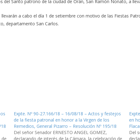
jos del Santo patrono de la ciudad de Orán, San Ramón Nonato, a lleva
e llevarán a cabo el día 1 de setiembre con motivo de las Fiestas Pat
co, departamento San Carlos.
jos
Expte. Nº 90-27.166/18 – 16/08/18 – Actos y festejos
Expte
de la fiesta patronal en honor a la Virgen de los
en ho
/18
Remedios, General Pizarro – Resolución Nº 195/18
Flaca
Del señor Senador ERNESTO ANGEL GOMEZ,
Del 
n de
declarando de interés de la Cámara, la celebración de
decla