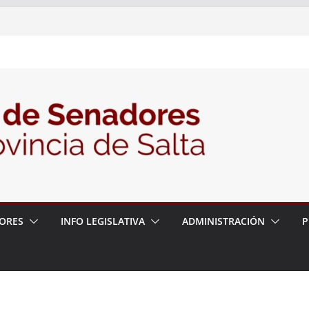
nte la Audiencia Pública para escuchar a
as postulaciones a la Auditoría General
política de seguridad provincial y propuso
trabajo con la Justicia
N° 27/26
ORES
INFO LEGISLATIVA
ADMINISTRACIÓN
P