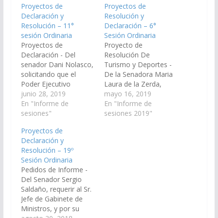
Proyectos de
Proyectos de
Declaración y
Resolución y
Resolución – 11°
Declaración – 6°
sesión Ordinaria
Sesión Ordinaria
Proyectos de
Proyecto de
Declaración - Del
Resolución De
senador Dani Nolasco,
Turismo y Deportes -
solicitando que el
De la Senadora Maria
Poder Ejecutivo
Laura de la Zerda,
Provincial a través del
junio 28, 2019
declarando de interés
mayo 16, 2019
Ministerio de
En "Informe de
del Senado el
En "Informe de
Infraestructura, Tierra
sesiones"
“Programa Paseo
sesiones 2019"
y Vivienda y/o el área
Culturales para Niños
Proyectos de
que corresponda,
2019”, que se realizará
Declaración y
realicen la diligencia y
por sexto año
Resolución – 19º
medidas
consecutivo, llevado a
Sesión Ordinaria
administrativas
cabo por el Ministerio
Pedidos de Informe -
necesarias el objeto de
de Cultura, Turismo y
Del Senador Sergio
que se lleve adelante la
Deportes de Salta,
Saldaño, requerir al Sr.
construcción del
conjuntamente con…
Jefe de Gabinete de
Colegio Secundario N°
Ministros, y por su
5069 del