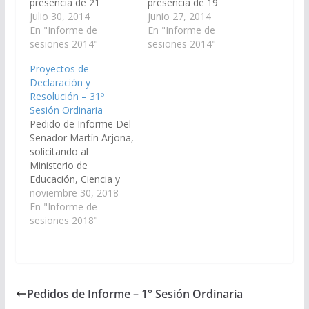
presencia de 21
presencia de 19
senadores se llevó a
julio 30, 2014
senadores se llevó a
junio 27, 2014
cabo la 13º Sesión
En "Informe de
cabo la 10º Sesión
En "Informe de
Ordinaria de la Cámara
sesiones 2014"
Ordinaria de la Cámara
sesiones 2014"
de Senadores.
de Senadores. Sesión
Proyectos de
Proyecto de Ley
Especial Con dictamen
Declaración y
Expropiación en Metán
de la Comisión de
Resolución – 31º
Se aprobó un
Justicia, Acuerdos y
Sesión Ordinaria
Proyecto de Ley del
Designaciones, se dio
Pedido de Informe Del
Senador Roberto
acuerdo a los Pliegos
Senador Martín Arjona,
Enrique Gramaglia,
remitidos del Poder
solicitando al
declarándose de
Ejecutivo para…
Ministerio de
Utilidad Pública…
Educación, Ciencia y
Tecnología, informe en
noviembre 30, 2018
un plazo de 10 días
En "Informe de
sobre la ejecución
sesiones 2018"
presupuestaria y
detalle de los gastos
que comprenden a
cada comedor escolar
de todas la unidades
Pedidos de Informe – 1° Sesión Ordinaria
educativas del