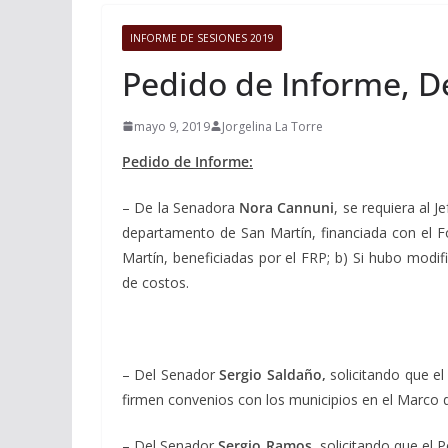
INFORME DE SESIONES 2019
Pedido de Informe, De
mayo 9, 2019
Jorgelina La Torre
Pedido de Informe
:
– De la Senadora
Nora Cannuni
, se requiera al 
departamento de San Martín, financiada con el F
Martín, beneficiadas por el FRP; b) Si hubo modif
de costos.
– Del Senador
Sergio Saldaño,
solicitando que el
firmen convenios con los municipios en el Marco 
– Del Senador
Sergio Ramos
, solicitando que el 