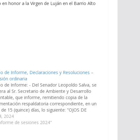
o en honor a la Virgen de Luján en el Barrio Alto
o de Informe, Declaraciones y Resoluciones –
sión ordinaria
o de Informe: - Del Senador Leopoldo Salva, se
era al Sr. Secretario de Ambiente y Desarrollo
ntable, que informe, remitiendo copia de la
entación respaldatoria correspondiente, en un
 de 15 (quince) días, lo siguiente: "OJOS DE
 - TOLAR GRANDE- Departamento de Los
 4, 2024
 a) Informes y estudios del impacto…
nforme de sesiones 2024"