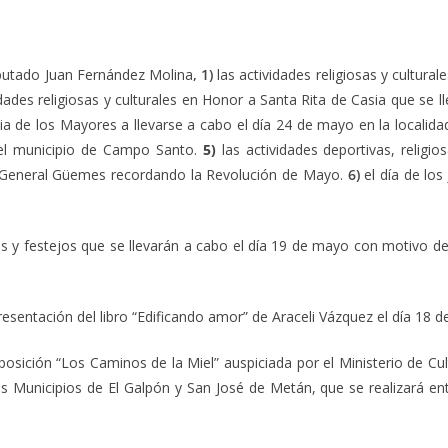
putado Juan Fernández Molina
, 1)
las actividades religiosas y cultura
dades religiosas y culturales en Honor a Santa Rita de Casia que se 
cia de los Mayores a llevarse a cabo el día 24 de mayo en la localid
 el municipio de Campo Santo.
5)
las actividades deportivas, religio
e General Güemes recordando la Revolución de Mayo.
6)
el día de los
s y festejos que se llevarán a cabo el día 19 de mayo con motivo de
resentación del libro “Edificando amor” de Araceli Vázquez el día 1
posición “Los Caminos de la Miel” auspiciada por el Ministerio de Cul
los Municipios de El Galpón y San José de Metán, que se realizará en