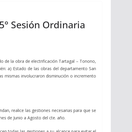
5° Sesión Ordinaria
ado de la obra de electrificación Tartagal – Tonono,
ién: a) Estado de las obras del departamento San
i las mismas involucraron disminución o incremento
ndan, realice las gestiones necesarias para que se
s de Junio a Agosto del cte. año.
icen todas las gestiones a su alcance para evitar el