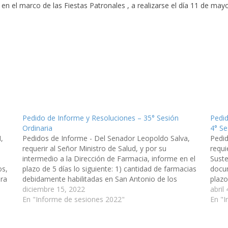
 en el marco de las Fiestas Patronales , a realizarse el día 11 de may
Pedido de Informe y Resoluciones – 35° Sesión
Pedid
Ordinaria
4° Se
,
Pedidos de Informe - Del Senador Leopoldo Salva,
Pedid
requerir al Señor Ministro de Salud, y por su
requi
intermedio a la Dirección de Farmacia, informe en el
Suste
os,
plazo de 5 días lo siguiente: 1) cantidad de farmacias
docum
bra
debidamente habilitadas en San Antonio de los
plazo
Cobres -Departamento Los Andes; 2) en caso…
diciembre 15, 2022
MAR"
abril
En "Informe de sesiones 2022"
Andes
En "I