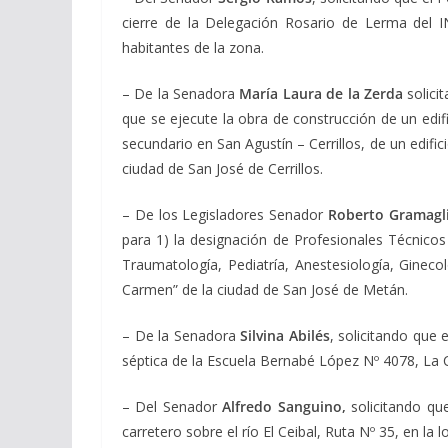
cierre de la Delegación Rosario de Lerma del I
habitantes de la zona.
– De la Senadora
María Laura de la Zerda
solici
que se ejecute la obra de construcción de un edifi
secundario en San Agustín – Cerrillos, de un edifi
ciudad de San José de Cerrillos.
– De los Legisladores Senador
Roberto Gramagl
para 1) la designación de Profesionales Técnicos
Traumatología, Pediatría, Anestesiología, Gineco
Carmen” de la ciudad de San José de Metán.
– De la Senadora
Silvina Abilés
, solicitando que
séptica de la Escuela Bernabé López Nº 4078, La 
– Del Senador
Alfredo Sanguino,
solicitando qu
carretero sobre el río El Ceibal, Ruta Nº 35, en l