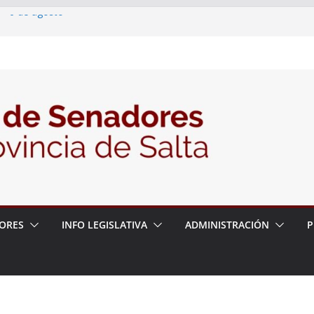
 – 6 de agosto
 un proyecto de ley para proteger a los
acoso y la violencia en las redes
2026 – 06/08/26 – Fiesta patronal San
2026 – 06/08/26 – Créase el Ente Salteño
rol Vegetal
ORES
INFO LEGISLATIVA
ADMINISTRACIÓN
P