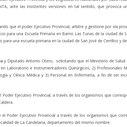
NTA, ante las insistentes versiones en tal sentido, que provoca 
tando que el poder Ejecutivo Provincial, arbitre y gestione por vía pro
cio para una Escuela Primaria en Barrio Las Tunas de la ciudad de Sa
cio para una escuela primaria en la ciudad de San José de Cerrillos y d
ia
y Diputado Antonio Otero, solicitando que el Ministerio de Salud P
 en Laboratorio e Instrumentadores Quirúrgicos, 2) Profesionales Méd
logía y Clínica Médica y 3) Personal en Enfermería, a fin de ser inc
 el Poder Ejecutivo Provincial, a través de los organismos que corre
Caldera.
e el Poder Ejecutivo Provincial a través de los organismos que cor
a localidad de La Candelaria, departamento del mismo nombre.