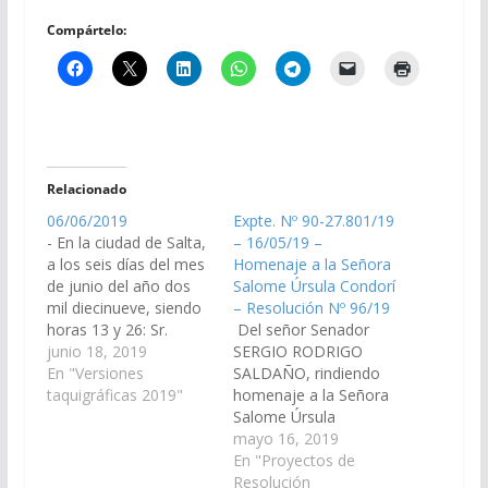
Compártelo:
Relacionado
06/06/2019
Expte. Nº 90-27.801/19
- En la ciudad de Salta,
– 16/05/19 –
a los seis días del mes
Homenaje a la Señora
de junio del año dos
Salome Úrsula Condorí
mil diecinueve, siendo
– Resolución Nº 96/19
horas 13 y 26: Sr.
Del señor Senador
Presidente (Lapad).-
junio 18, 2019
SERGIO RODRIGO
Con la presencia de
En "Versiones
SALDAÑO, rindiendo
dieciocho señores
taquigráficas 2019"
homenaje a la Señora
senadores, queda
Salome Úrsula
abierta la sesión. 1
Condorí, e invitando a
mayo 16, 2019
IZAMIENTO DE
la homenajeada a este
En "Proyectos de
BANDERAS Sr.
reciento a recibir un
Resolución