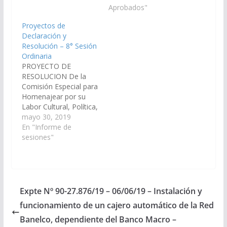
Presidente (Lapad).-
reconocimiento. (Expte
Aprobados"
Invito al señor Senador
. Nº 90-27.801/19, a la
Proyectos de
por…
Comisión de
Declaración y
Homenajes)
Resolución – 8° Sesión
Resolución Nº 96/19
Ordinaria
Aprobado el
PROYECTO DE
30/05/2019
RESOLUCION De la
Comisión Especial para
Homenajear por su
Labor Cultural, Política,
Humanitaria, Técnica
mayo 30, 2019
y/o Instituciones
En "Informe de
Destacadas - Del
sesiones"
señor Senador Sergio
Saldaño, por el cual se
rinde homenaje a la
señora Salomé Úrsula
Condorí, a quién
Expte Nº 90-27.876/19 – 06/06/19 – Instalación y
mediante Resolución
funcionamiento de un cajero automático de la Red
Nº 64/19 de ésta
Cámara de Senadores
Banelco, dependiente del Banco Macro –