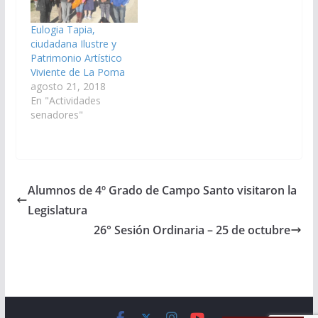
LAPAD, ALFREDO
FRANCISCO
Eulogia Tapia,
SANGUINO y
ciudadana Ilustre y
ESTEBAN D´ANDREA
Patrimonio Artístico
CORNEJO, y las
Viviente de La Poma
Señoras
agosto 21, 2018
Senadoras MARIA
En "Actividades
SILVINA ABILES y
senadores"
MARIA LAURA DE LA
ZERDA, rindiendo
homenaje a…
Alumnos de 4º Grado de Campo Santo visitaron la
Legislatura
26° Sesión Ordinaria – 25 de octubre