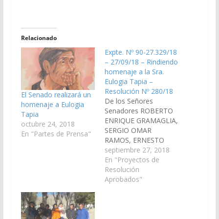
Relacionado
Expte. Nº 90-27.329/18
– 27/09/18 – Rindiendo
homenaje a la Sra.
Eulogia Tapia –
Resolución Nº 280/18
El Senado realizará un
De los Señores
homenaje a Eulogia
Senadores ROBERTO
Tapia
ENRIQUE GRAMAGLIA,
octubre 24, 2018
SERGIO OMAR
En "Partes de Prensa"
RAMOS, ERNESTO
ANGEL GOMEZ, JORGE
septiembre 27, 2018
PABLO SOTO,
En "Proyectos de
WALTER HERNAN
Resolución
CRUZ, DIEGO
Aprobados"
SEBASTIAN PEREZ,
DANI RAUL NOLASCO,
GUILLERMO DURAND
CORNEJO, MASHUR