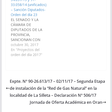
(Exptes. Nº 91-
33.058/14 (unificados)
34.637/15 y Nº 91-
– Sanción Diputados-
33.058/14 – unificados
Orden del día 23
- A la Comisión de
EL SENADO Y LA
Salud Pública y
CÁMARA DE
Seguridad Social).
DIPUTADOS DE LA
Aprobado…
PROVINCIA,
SANCIONAN CON
FUERZA DE L E Y
octubre 30, 2017
Artículo 1°.- El
En "Proyectos del
Ministerio de Salud
orden del día 2017"
Pública de la Provincia
es Autoridad de
Aplicación de la Ley
Nacional 25.929, sobre
Parto Humanizado. Art.
Expte. Nº 90-26.613/17 – 02/11/17 – Segunda Etapa
2º.- El incumplimiento
de instalación de la “Red de Gas Natural” en la
de las obligaciones
establecidas en la
localidad de La Silleta – Declaración Nº 506/17
Ley…
Jornada de Oferta Académica en Oran