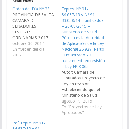
Relacionado
Orden del Día Nº 23
Exptes. Nº 91-
PROVINCIA DE SALTA
34.637/15 y Nº 91-
CAMARA DE
33.058/14 – unificados
SENADORES
– 20/08/2015 –
SESIONES
Ministerio de Salud
ORDINARIAS 2.017
Pública es la Autoridad
ORDEN DEL DIA Nº 23
octubre 30, 2017
de Aplicación de la Ley
(Dictámenes de
En "Orden del día
Nacional 25.929, Parto
Comisión ingresados
2017"
Humanizado – C.D
en la sesión del día 26-
nuevament. en revisión
10-2.017) S U M A R I
– Ley Nº 8.065
O PROYECTO DE LEY
Autor: Cámara de
De Salud Pública y
Diputados Proyecto de
Seguridad Social 1.-
Ley en revisión,
Proyecto de Ley, por el
Estableciendo que el
cual se establece que…
Ministerio de Salud
Pública de la Provincia
agosto 19, 2015
es Autoridad de
En "Proyectos de Ley
Aplicación de la Ley
Aprobados"
Nacional 25.929, sobre
Ref. Expte. Nº 91-
Parto Humanizado.
34.637/15 y 91-