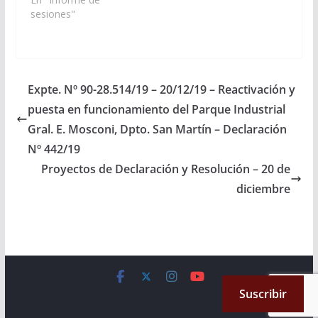
sesiones"
Expte. Nº 90-28.514/19 – 20/12/19 – Reactivación y
puesta en funcionamiento del Parque Industrial
Gral. E. Mosconi, Dpto. San Martín – Declaración
Nº 442/19
Proyectos de Declaración y Resolución – 20 de
diciembre
Copyright © 2026
Cámara de Senadores
. All rights reserved.
Suscribir
Theme:
ColorMag
by ThemeGrill. Powered by
WordPress
.