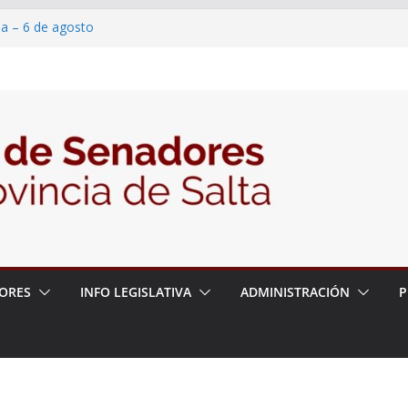
ia – 6 de agosto
en un proyecto de ley para proteger a los
eracoso y la violencia en las redes
7/2026 – 06/08/26 – Fiesta patronal San
6/2026 – 06/08/26 – Créase el Ente Salteño
ntrol Vegetal
ORES
INFO LEGISLATIVA
ADMINISTRACIÓN
P