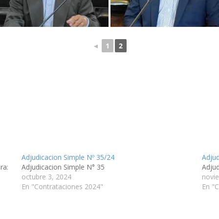
◄
1
2
Adjudicacion Simple Nº 35/24
Adjud
ra:
Adjudicacion Simple N° 35
Adju
octubre 3, 2024
novi
En "Contrataciones 2024"
En "C