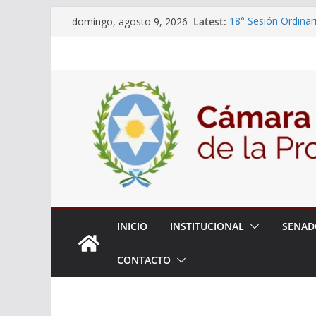
Skip
Latest:
18° Sesión Ordinar
domingo, agosto 9, 2026
to
30/07/2026
El Senado trabaja 
content
estudiantes del cib
Expte. N° 90-34.51
Roque
Expte. Nº 90-34.51
de Protección y Co
INICIO
INSTITUCIONAL
SENAD
CONTACTO