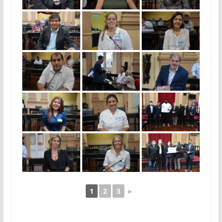
1
2
3
►