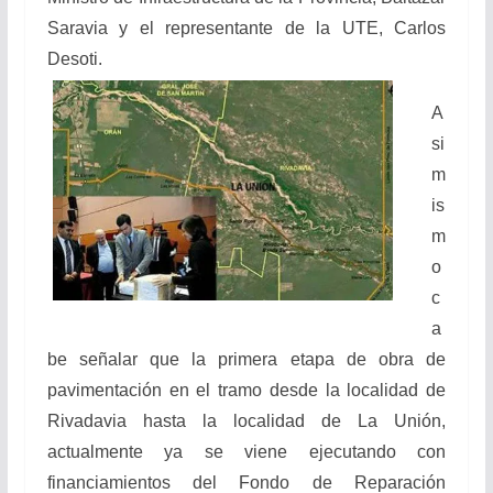
Saravia y el representante de la UTE, Carlos
Desoti.
A
si
m
is
m
o
c
a
be señalar que la primera etapa de obra de
pavimentación en el tramo desde la localidad de
Rivadavia hasta la localidad de La Unión,
actualmente ya se viene ejecutando con
financiamientos del Fondo de Reparación