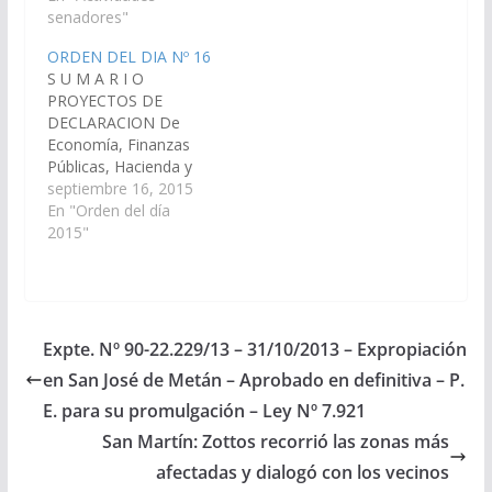
04-16) S U M A R I O
senadores"
PROYECTOS DE
RESOLUCION De
ORDEN DEL DIA Nº 16
Educación y Cultura 1.-
S U M A R I O
Del señor Senador
PROYECTOS DE
PABLO DAMIÁN
DECLARACION De
GONZALEZ,
Economía, Finanzas
declarando de Interés
Públicas, Hacienda y
de ésta…
Presupuesto:.
septiembre 16, 2015
1.-Del señor
En "Orden del día
Senador PABLO
2015"
DAMIÁN GONZALEZ,
viendo con agrado que
el Poder Ejecutivo
Provincial, incluya en el
Proyecto de
Expte. Nº 90-22.229/13 – 31/10/2013 – Expropiación
Presupuesto General
en San José de Metán – Aprobado en definitiva – P.
de la Provincia -
Ejercicio 2.016, las
E. para su promulgación – Ley Nº 7.921
Partidas
San Martín: Zottos recorrió las zonas más
Presupuestarias
afectadas y dialogó con los vecinos
necesarias para