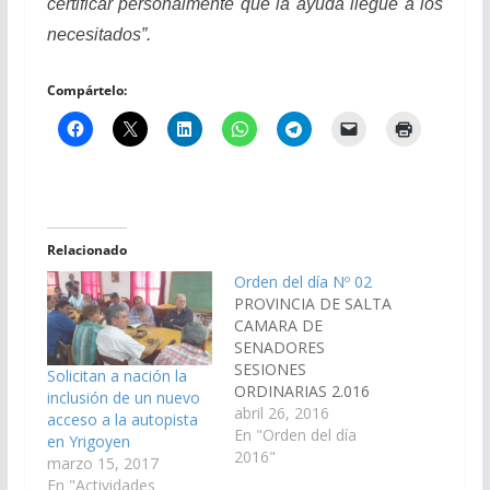
certificar personalmente que la ayuda llegue a los
necesitados”.
Compártelo:
Relacionado
Orden del día Nº 02
PROVINCIA DE SALTA
CAMARA DE
SENADORES
SESIONES
Solicitan a nación la
ORDINARIAS 2.016
inclusión de un nuevo
ORDEN DEL DIA Nº 02
abril 26, 2016
acceso a la autopista
(Dictámenes de
En "Orden del día
en Yrigoyen
Comisiones ingresados
2016"
marzo 15, 2017
en la sesión del día 21-
En "Actividades