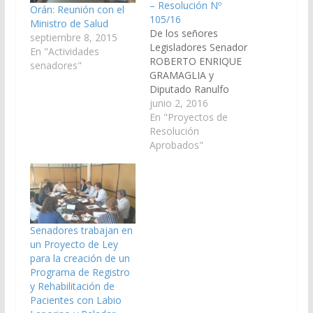
– Resolución Nº
Orán: Reunión con el
105/16
Ministro de Salud
De los señores
septiembre 8, 2015
Legisladores Senador
En "Actividades
ROBERTO ENRIQUE
senadores"
GRAMAGLIA y
Diputado Ranulfo
Benito Campos,
junio 2, 2016
declarando Declarar de
En "Proyectos de
Interés de ésta
Resolución
Cámara, las fiestas
Aprobados"
patronales en honor a
San Antonio de Padua,
a llevarse a cabo el día
13 de Junio de2016 en
la localidad de Los
Rosales, jurisdicción
Senadores trabajan en
Municipio El Galpón;…
un Proyecto de Ley
para la creación de un
Programa de Registro
y Rehabilitación de
Pacientes con Labio