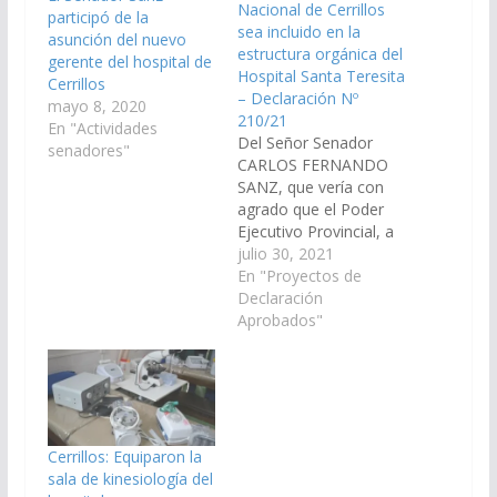
Nacional de Cerrillos
participó de la
sea incluido en la
asunción del nuevo
estructura orgánica del
gerente del hospital de
Hospital Santa Teresita
Cerrillos
– Declaración Nº
mayo 8, 2020
210/21
En "Actividades
Del Señor Senador
senadores"
CARLOS FERNANDO
SANZ, que vería con
agrado que el Poder
Ejecutivo Provincial, a
través del organismo
julio 30, 2021
que corresponda,
En "Proyectos de
arbitre los medios
Declaración
necesarios para que el
Aprobados"
Centro de Salud
"Néstor Kirchner" de
Bº Congreso Nacional
de Cerrillos sea
incluido en la
estructura orgánica del
Cerrillos: Equiparon la
Hospital Santa
sala de kinesiología del