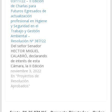
03/11/22 – II Edición
de Charlas para
Futuros Egresados de
actualización
profesional en Higiene
y Seguridad en el
Trabajo y Gestión
Ambiental –
Resolución Nº 387/22
Del señor Senador
HECTOR MIGUEL
CALABRÓ, declarando
de interés de esta
Cámara, la II Edición
de Charlas para
noviembre 3, 2022
Futuros Egresados de
En "Proyectos de
actualización
Resolución
profesional en Higiene
Aprobados"
y Seguridad en el
Trabajo y Gestión
Ambiental, a realizarse
14 y 15 de noviembre
del corriente año, en