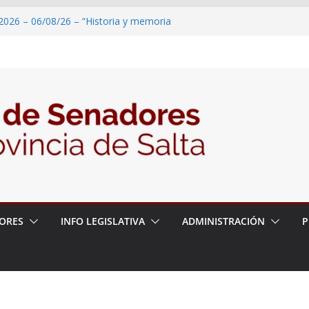
2026 – 06/08/26 – 82° Edición de la Expo
2026 – 06/08/26 – “Historia y memoria
ritorio del pueblo Kolla en el municipio de
 – 6 de agosto
2026 – 06/08/26 – Primera Edición de
ación Secundaria, Puente de Unión
2026 – 06/08/26 – Presentación del libro
tada del Dr. Víctor Alfredo Frías
ORES
INFO LEGISLATIVA
ADMINISTRACIÓN
P