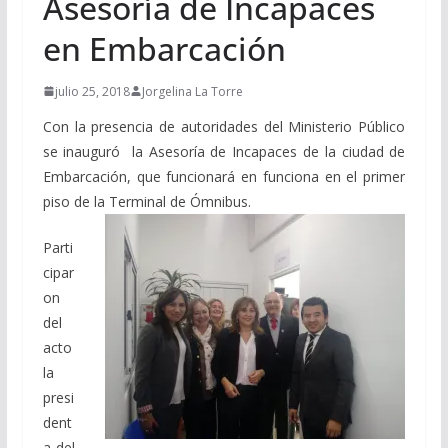
Asesoría de Incapaces
en Embarcación
julio 25, 2018
Jorgelina La Torre
Con la presencia de autoridades del Ministerio Público
se inauguró la Asesoría de Incapaces de la ciudad de
Embarcación, que funcionará en funciona en el primer
piso de la Terminal de Ómnibus.
Parti
cipar
on
del
acto
la
presi
dent
a del