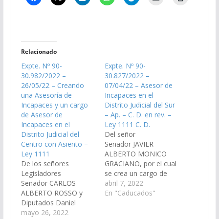
Relacionado
Expte. Nº 90-
Expte. Nº 90-
30.982/2022 –
30.827/2022 –
26/05/22 – Creando
07/04/22 – Asesor de
una Asesoría de
Incapaces en el
Incapaces y un cargo
Distrito Judicial del Sur
de Asesor de
– Ap. – C. D. en rev. –
Incapaces en el
Ley 1111 C. D.
Distrito Judicial del
Del señor
Centro con Asiento –
Senador JAVIER
Ley 1111
ALBERTO MONICO
De los señores
GRACIANO, por el cual
Legisladores
se crea un cargo de
Senador CARLOS
Asesor de Incapaces
abril 7, 2022
ALBERTO ROSSO y
en el Distrito Judicial
En "Caducados"
Diputados Daniel
del Sur –
Segura y German Rallé,
mayo 26, 2022
Circunscripción Metán