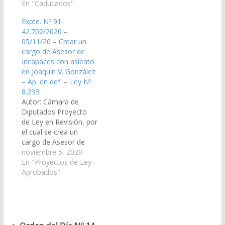
creando una Asesoría
En "Caducados"
con asiento en la
de Incapaces y un
ciudad de Rosario de la
Expte. Nº 91-
cargo de Asesor de
Frontera y con
42.702/2020 –
Incapaces en el
competencia territorial
05/11/20 – Crear un
Distrito Judicial del
en los departamentos
cargo de Asesor de
Centro con Asiento en
de Rosario de la
Incapaces con asiento
la ciudad de General
Frontera y La
en Joaquín V. González
Güemes. (Expte. Nº 90-
Candelaria…
– Ap. en def. – Ley Nº
30.982/2022, a la
8.233
Comisión de Justicia,
Autor: Cámara de
Acuerdos y…
Diputados Proyecto
de Ley en Revisión, por
el cual se crea un
cargo de Asesor de
Incapaces con asiento
noviembre 5, 2020
en la ciudad de Joaquín
En "Proyectos de Ley
V. González,
Aprobados"
departamento Anta. (
Expte. Nº 91-
42.702/2020, a la
Comisión de Justicia,
Acuerdos y