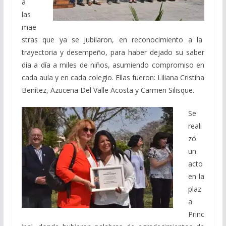
a
las
mae
stras que ya se Jubilaron, en reconocimiento a la
trayectoria y desempeño, para haber dejado su saber
día a día a miles de niños, asumiendo compromiso en
cada aula y en cada colegio. Ellas fueron: Liliana Cristina
Benítez, Azucena Del Valle Acosta y Carmen Silisque.
Se
reali
zó
un
acto
en la
plaz
a
Princ