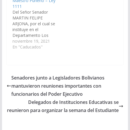
Maestro Puneño – Ley
Previsional y a la…
1111
Del Señor Senador
MARTIN FELIPE
ARJONA, por el cual se
instituye en el
Departamento Los
Andes, Provincia de
noviembre 19, 2021
Salta, el 3er. Viernes
En "Caducados"
del mes de Agosto de
cada año, como el Día
del Maestro Puneño,
en homenaje a los
docentes nativos de la
Senadores junto a Legisladores Bolivianos
región andina y merito
mantuvieron reuniones importantes con
a quienes
desempañan…
funcionarios del Poder Ejecutivo
Delegados de Instituciones Educativas se
reunieron para organizar la semana del Estudiante