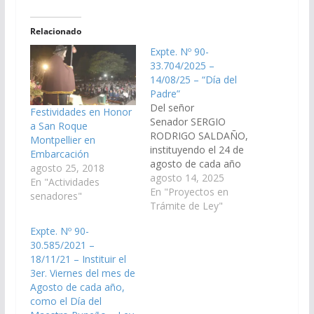
Relacionado
Expte. Nº 90-
33.704/2025 –
14/08/25 – “Día del
Padre”
Del señor
Festividades en Honor
Senador SERGIO
a San Roque
RODRIGO SALDAÑO,
Montpellier en
instituyendo el 24 de
Embarcación
agosto de cada año
agosto 25, 2018
como “Día del Padre”,
agosto 14, 2025
En "Actividades
en conmemoración de
En "Proyectos en
senadores"
la fecha en que el
Trámite de Ley"
General Don José de
Expte. Nº 90-
San Martín asumiera
30.585/2021 –
dicho rol. (Expte. Nº 90-
18/11/21 – Instituir el
33.704/2025, a la
3er. Viernes del mes de
Comisión de
Agosto de cada año,
Legislación General,
como el Día del
del Trabajo y Régimen