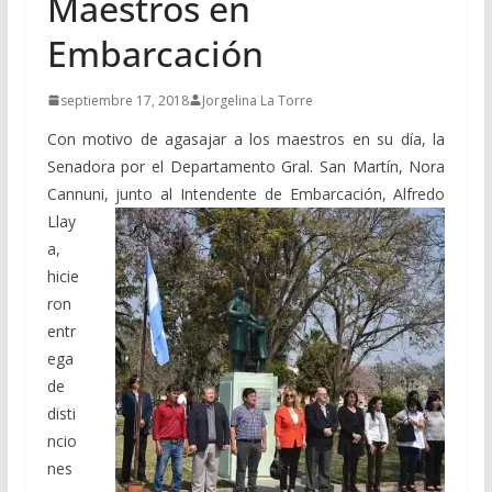
Maestros en
Embarcación
septiembre 17, 2018
Jorgelina La Torre
Con motivo de agasajar a los maestros en su día, la
Senadora por el Departamento Gral. San Martín, Nora
Cannuni,
junto al Intendente de Embarcación, Alfredo
Llay
a,
hicie
ron
entr
ega
de
disti
ncio
nes